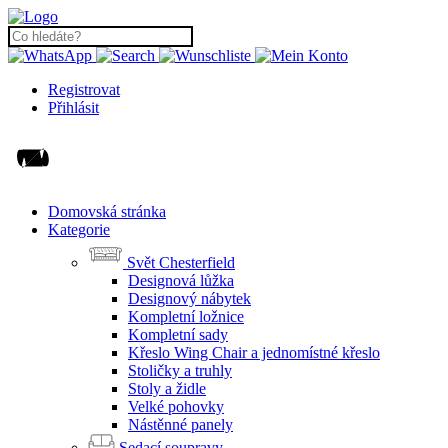
Registrovat
Přihlásit
Domovská stránka
Kategorie
Svět Chesterfield
Designová lůžka
Designový nábytek
Kompletní ložnice
Kompletní sady
Křeslo Wing Chair a jednomístné křeslo
Stoličky a truhly
Stoly a židle
Velké pohovky
Nástěnné panely
Sedací soupravy