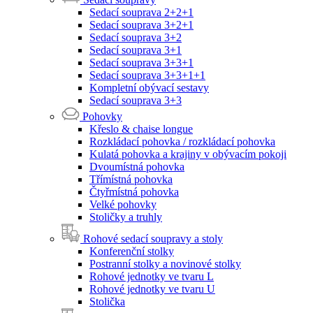
Sedací souprava 2+2+1
Sedací souprava 3+2+1
Sedací souprava 3+2
Sedací souprava 3+1
Sedací souprava 3+3+1
Sedací souprava 3+3+1+1
Kompletní obývací sestavy
Sedací souprava 3+3
Pohovky
Křeslo & chaise longue
Rozkládací pohovka / rozkládací pohovka
Kulatá pohovka a krajiny v obývacím pokoji
Dvoumístná pohovka
Třímístná pohovka
Čtyřmístná pohovka
Velké pohovky
Stoličky a truhly
Rohové sedací soupravy a stoly
Konferenční stolky
Postranní stolky a novinové stolky
Rohové jednotky ve tvaru L
Rohové jednotky ve tvaru U
Stolička