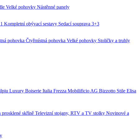
idle
Velké pohovky
Nástěnné panely
+1
Kompletní obývací sestavy
Sedací souprava 3+3
stná pohovka
Čtyřmístná pohovka
Velké pohovky
Stoličky a truhly
lpiu Luxury
Boiserie Italia
Frezza
Mobilificio AG
Bizzotto
Stile Elisa
a prosklené skříně
Televizní stojany, RTV a TV stolky
Novinové a
ly