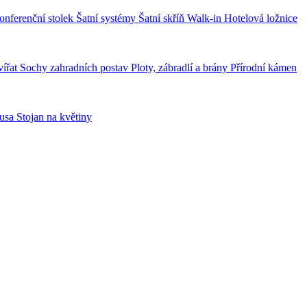
 konferenční stolek
Šatní systémy Šatní skříň Walk-in
Hotelová ložnice
vířat
Sochy zahradních postav
Ploty, zábradlí a brány
Přírodní kámen
usa
Stojan na květiny