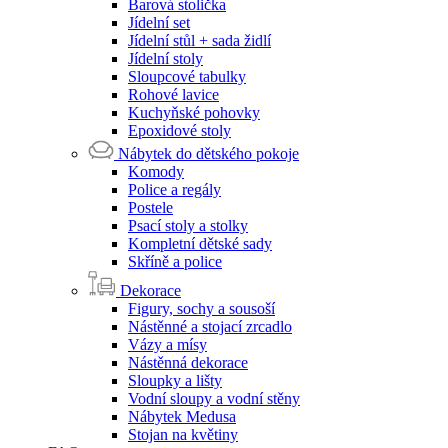
Barová stolička
Jídelní set
Jídelní stůl + sada židlí
Jídelní stoly
Sloupcové tabulky
Rohové lavice
Kuchyňské pohovky
Epoxidové stoly
Nábytek do dětského pokoje
Komody
Police a regály
Postele
Psací stoly a stolky
Kompletní dětské sady
Skříně a police
Dekorace
Figury, sochy a sousoší
Nástěnné a stojací zrcadlo
Vázy a mísy
Nástěnná dekorace
Sloupky a lišty
Vodní sloupy a vodní stěny
Nábytek Medusa
Stojan na květiny