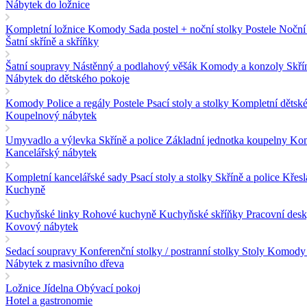
Nábytek do ložnice
Kompletní ložnice
Komody
Sada postel + noční stolky
Postele
Noční 
Šatní skříně a skříňky
Šatní soupravy
Nástěnný a podlahový věšák
Komody a konzoly
Skří
Nábytek do dětského pokoje
Komody
Police a regály
Postele
Psací stoly a stolky
Kompletní dětsk
Koupelnový nábytek
Umyvadlo a výlevka
Skříně a police
Základní jednotka koupelny
Kom
Kancelářský nábytek
Kompletní kancelářské sady
Psací stoly a stolky
Skříně a police
Křesl
Kuchyně
Kuchyňské linky
Rohové kuchyně
Kuchyňské skříňky
Pracovní des
Kovový nábytek
Sedací soupravy
Konferenční stolky / postranní stolky
Stoly
Komody 
Nábytek z masivního dřeva
Ložnice
Jídelna
Obývací pokoj
Hotel a gastronomie