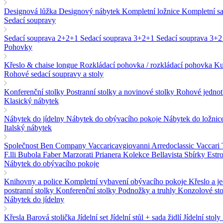
Designová lůžka
Designový nábytek
Kompletní ložnice
Kompletní s
Sedací soupravy
Sedací souprava 2+2+1
Sedací souprava 3+2+1
Sedací souprava 3+
Pohovky
Křeslo & chaise longue
Rozkládací pohovka / rozkládací pohovka
Ku
Rohové sedací soupravy a stoly
Konferenční stolky
Postranní stolky a novinové stolky
Rohové jednot
Klasický nábytek
Nábytek do jídelny
Nábytek do obývacího pokoje
Nábytek do ložnic
Italský nábytek
Společnost Ben Company
Vaccaricavgiovanni
Arredoclassic
Vaccari
F.lli Bubola
Faber
Marzorati
Prianera
Kolekce Bellavista
Sbírky Estr
Nábytek do obývacího pokoje
Knihovny a police
Kompletní vybavení obývacího pokoje
Křeslo a j
postranní stolky
Konferenční stolky
Podnožky a truhly
Konzolové st
Nábytek do jídelny
Křesla
Barová stolička
Jídelní set
Jídelní stůl + sada židlí
Jídelní stoly