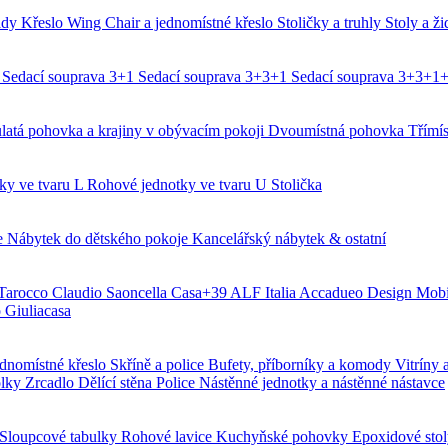
ady
Křeslo Wing Chair a jednomístné křeslo
Stoličky a truhly
Stoly a ž
2
Sedací souprava 3+1
Sedací souprava 3+3+1
Sedací souprava 3+3+1
latá pohovka a krajiny v obývacím pokoji
Dvoumístná pohovka
Třímí
ky ve tvaru L
Rohové jednotky ve tvaru U
Stolička
e
Nábytek do dětského pokoje
Kancelářský nábytek & ostatní
 Tarocco
Claudio Saoncella
Casa+39
ALF Italia
Accadueo Design
Mobi
o
Giuliacasa
ednomístné křeslo
Skříně a police
Bufety, příborníky a komody
Vitríny 
olky
Zrcadlo
Dělící stěna Police
Nástěnné jednotky a nástěnné nástavce
Sloupcové tabulky
Rohové lavice
Kuchyňské pohovky
Epoxidové sto