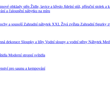
gnové obklady stěn
Židle, lavice a křeslo
Jídelní stůl, příruční stolek a
ání a čalounění nábytku na míru
ochy a sousoší
Zahradní nábytek
XXL Živá zvířata
Zahradní figurky z
nná dekorace
Sloupky a lišty
Vodní sloupy a vodní stěny
Nábytek Med
ítidla
Moderní stropní svítidla
enství pro saunu a kempování