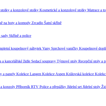
stolky a konzolové stolky
Kosmetické a konzolové stolky
Matrace a t
ně na boty a komody
Zrcadlo
Šatní skříně
é sady
Skříně a police
pletní koupelnový nábytek
Vany
Sprchové vaničky
Koupelnové dop
a a kancelářské židle
Sedací soupravy
Týmové stoly
Recepční stoly a 
ky a panely
Kolekce Langen
Kolekce Aspen
Královská kolekce
Kolekc
a konzoly
Příborník RTV
Police a přepážky
Jídelní set
Jídelní stoly
Žid