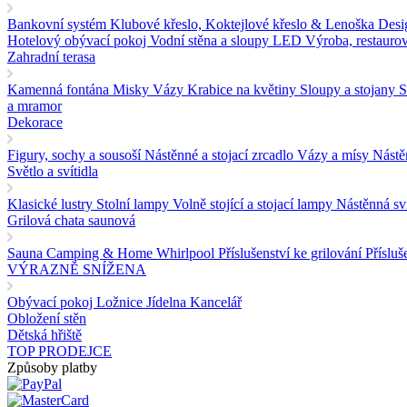
Bankovní systém
Klubové křeslo, Koktejlové křeslo & Lenoška
Desi
Hotelový obývací pokoj
Vodní stěna a sloupy LED
Výroba, restaurov
Zahradní terasa
Kamenná fontána
Misky Vázy Krabice na květiny
Sloupy a stojany
S
a mramor
Dekorace
Figury, sochy a sousoší
Nástěnné a stojací zrcadlo
Vázy a mísy
Nástě
Světlo a svítidla
Klasické lustry
Stolní lampy
Volně stojící a stojací lampy
Nástěnná sv
Grilová chata saunová
Sauna
Camping & Home
Whirlpool
Příslušenství ke grilování
Přísluš
VÝRAZNĚ SNÍŽENA
Obývací pokoj
Ložnice
Jídelna
Kancelář
Obložení stěn
Dětská hřiště
TOP PRODEJCE
Způsoby platby