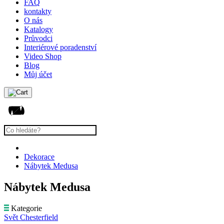
FAQ
kontakty
O nás
Katalogy
Průvodci
Interiérové poradenství
Video Shop
Blog
Můj účet
Dekorace
Nábytek Medusa
Nábytek Medusa
Kategorie
Svět Chesterfield