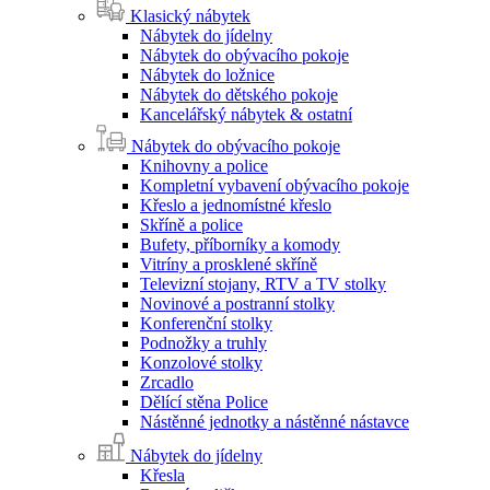
Klasický nábytek
Nábytek do jídelny
Nábytek do obývacího pokoje
Nábytek do ložnice
Nábytek do dětského pokoje
Kancelářský nábytek & ostatní
Nábytek do obývacího pokoje
Knihovny a police
Kompletní vybavení obývacího pokoje
Křeslo a jednomístné křeslo
Skříně a police
Bufety, příborníky a komody
Vitríny a prosklené skříně
Televizní stojany, RTV a TV stolky
Novinové a postranní stolky
Konferenční stolky
Podnožky a truhly
Konzolové stolky
Zrcadlo
Dělící stěna Police
Nástěnné jednotky a nástěnné nástavce
Nábytek do jídelny
Křesla