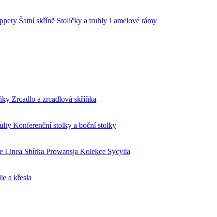
oppery
Šatní skříně
Stoličky a truhly
Lamelové rámy
lňky
Zrcadlo a zrcadlová skříňka
pulty
Konferenční stolky a boční stolky
e Linea
Sbírka Prowansja
Kolekce Sycylia
le a křesla