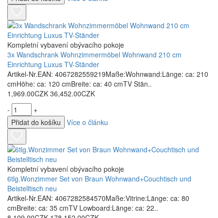
Kompletní vybavení obývacího pokoje
3x Wandschrank Wohnzimmermöbel Wohnwand 210 cm
Einrichtung Luxus TV-Ständer
Artikel-Nr.EAN: 4067282559219Maße:Wohnwand:Länge: ca: 210
cmHöhe: ca: 120 cmBreite: ca: 40 cmTV Stän..
1,969.00CZK
36,452.00CZK
-
+
Přidat do košíku
Více o článku
Kompletní vybavení obývacího pokoje
6tlg.Wonzimmer Set von Braun Wohnwand+Couchtisch und
Beistelltisch neu
Artikel-Nr.EAN: 4067282584570Maße:Vitrine:Länge: ca: 80
cmBreite: ca: 35 cmTV Lowboard:Länge: ca: 22..
8,109.00CZK
178,152.00CZK