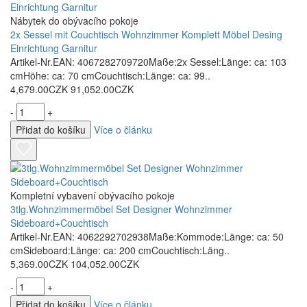
Nábytek do obývacího pokoje
2x Sessel mit Couchtisch Wohnzimmer Komplett Möbel Desing
Einrichtung Garnitur
Artikel-Nr.EAN: 4067282709720Maße:2x Sessel:Länge: ca: 103
cmHöhe: ca: 70 cmCouchtisch:Länge: ca: 99..
4,679.00CZK
91,052.00CZK
-
+
Přidat do košíku
Více o článku
Kompletní vybavení obývacího pokoje
3tlg.Wohnzimmermöbel Set Designer Wohnzimmer
Sideboard+Couchtisch
Artikel-Nr.EAN: 4062292702938Maße:Kommode:Länge: ca: 50
cmSideboard:Länge: ca: 200 cmCouchtisch:Läng..
5,369.00CZK
104,052.00CZK
-
+
Přidat do košíku
Více o článku