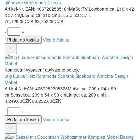
stěnovou skříň s policí, nová.
Artikel-Nr. EAN: 4067282585164Maße:TV Lowboard:ca: 210 x 42
x 57 cmДлина: ca: 210 cmВысота: ca: 57 ..
70,129.00CZK
63,752.00CZK
-
+
Přidat do košíku
Více o článku
Kompletní vybavení obývacího pokoje
2tlg Luxus Holz Kommode Schrank Sideboard Anrichte Design
Möbel
Artikel-Nr.EAN: 4067282305823Maße: ca. 209 x 54 x 90
cmSessel:ca. 209 x 54 x 90 cmLänge: ca: 209 cmH..
4,249.00CZK
83,252.00CZK
-
+
Přidat do košíku
Více o článku