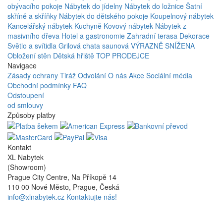
obývacího pokoje
Nábytek do jídelny
Nábytek do ložnice
Šatní
skříně a skříňky
Nábytek do dětského pokoje
Koupelnový nábytek
Kancelářský nábytek
Kuchyně
Kovový nábytek
Nábytek z
masivního dřeva
Hotel a gastronomie
Zahradní terasa
Dekorace
Světlo a svítidla
Grilová chata saunová
VÝRAZNĚ SNÍŽENA
Obložení stěn
Dětská hřiště
TOP PRODEJCE
Navigace
Zásady ochrany
Tiráž
Odvolání
O nás
Akce
Sociální média
Obchodní podmínky
FAQ
Odstoupení
od smlouvy
Způsoby platby
Kontakt
XL Nabytek
(Showroom)
Prague City Centre, Na Příkopě 14
110 00 Nové Město, Prague, Česká
info@xlnabytek.cz
Kontaktujte nás!