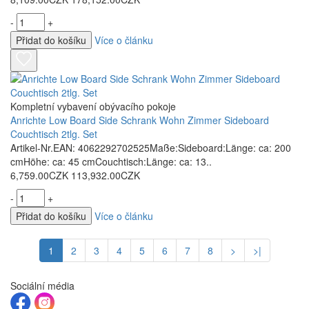
-
+
Přidat do košíku
Více o článku
Kompletní vybavení obývacího pokoje
Anrichte Low Board Side Schrank Wohn Zimmer Sideboard
Couchtisch 2tlg. Set
Artikel-Nr.EAN: 4062292702525Maße:Sideboard:Länge: ca: 200
cmHöhe: ca: 45 cmCouchtisch:Länge: ca: 13..
6,759.00CZK
113,932.00CZK
-
+
Přidat do košíku
Více o článku
1
2
3
4
5
6
7
8
>
>|
Sociální média