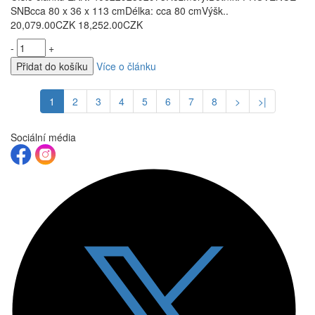
SNBcca 80 x 36 x 113 cmDélka: cca 80 cmVýšk..
20,079.00CZK
18,252.00CZK
-
+
Přidat do košíku
Více o článku
1
2
3
4
5
6
7
8
>
>|
Sociální média