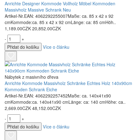
Anrichte Designer Kommode Vollholz Möbel Kommoden
Massivholz Massive Schrank Neu
Artikel-Nr.EAN: 4062292255007Maße: ca. 85 x 42 x 92
cmKommode:ca. 85 x 42 x 92 cmLänge: ca: 85 cmHöh..
1,189.00CZK
20,852.00CZK
-
+
Přidat do košíku
Více o článku
Nábytek z masivního dřeva
Anrichte Kommode Massivholz Schränke Echtes Holz 140x90cm
Kommoden Schrank Eiche
Artikel-Nr.EAN: 4062292257452Maße: ca. 140x41x90
cmKommode:ca. 140x41x90 cmLänge: ca: 140 cmHöhe: ca..
2,669.00CZK
48,152.00CZK
-
+
Přidat do košíku
Více o článku