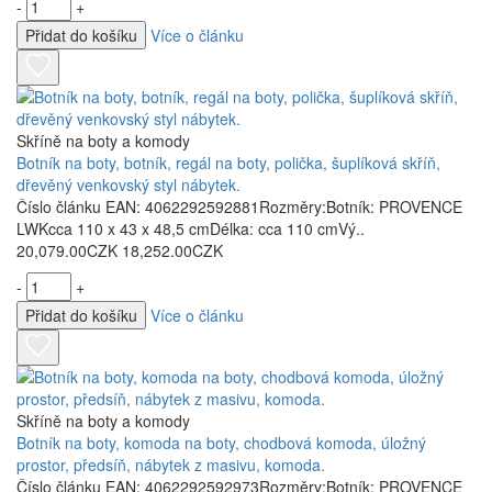
-
+
Přidat do košíku
Více o článku
Skříně na boty a komody
Botník na boty, botník, regál na boty, polička, šuplíková skříň,
dřevěný venkovský styl nábytek.
Číslo článku EAN: 4062292592881Rozměry:Botník: PROVENCE
LWKcca 110 x 43 x 48,5 cmDélka: cca 110 cmVý..
20,079.00CZK
18,252.00CZK
-
+
Přidat do košíku
Více o článku
Skříně na boty a komody
Botník na boty, komoda na boty, chodbová komoda, úložný
prostor, předsíň, nábytek z masivu, komoda.
Číslo článku EAN: 4062292592973Rozměry:Botník: PROVENCE