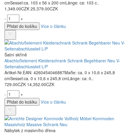
cmSessel:ca. 103 x 56 x 200 cmLänge: ca: 103 c..
1,349.00CZK
25,379.00CZK
-
+
Přidat do košíku
Více o článku
Šatní skříně
Abschlußelement Kleiderschrank Schrank Begehbarer Neu V-
Seitenabschlussteil L/P
Artikel-Nr.EAN: 4260454046887Maße: ca. 0 x 10,6 x 245,8
cmSessel:ca. 0 x 10,6 x 245,8 cmLänge: ca: 0..
729.00CZK
14,352.00CZK
-
+
Přidat do košíku
Více o článku
Nábytek z masivního dřeva