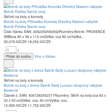
Skříně na boty a komody
Botník na boty Přihrádka Komoda Dřevěný Masivní nábytek
Botník Polička Šatník nový
Číslo článku EAN: 4062292592942Rozměry:Botník: PROVENCE
SNBcca 80 x 36 x 113 cmDélka: cca 80 cmVýška..
20,079.00CZK
18,252.00CZK
-
+
Přidat do košíku
Více o článku
Skříně na boty a komody
Botník na boty z dreva Šatník Šedý Luxusní dizajnový nábytok
Moderné
Článek č. EAN: 4067282552371Rozměry: Skříň na boty:cca 60 x
32 x 53 cmDélka: cca. 60 cmVýška: cca..
12,929.00CZK
11,752.00CZK