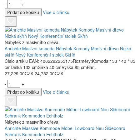
-
+
Přidat do košíku
Více o článku
Nábytek z masivního dřeva
Anrichte Masivní komoda Nábytek Komody Masivní dřevo Nízká
skříň Nový Konferenční stolek Skříň
Číslo artiklu EAN: 4062292255175Rozměry:Komoda:133 * 40 * 85
cmDélka 133 cmŠířka 40 cmVýška 85 cmBar..
27,229.00CZK
24,752.00CZK
-
+
Přidat do košíku
Více o článku
Nábytek z masivního dřeva
Anrichte Massive Kommode Möbel Lowboard Neu Sideboard
Schrank Kommoden Echtholz