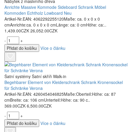
Nábytek z masivního dřeva
Anrichte Massive Kommode Sideboard Schrank Möbel
Kommoden Echtholz Lowboard Neu
Artikel-Nr.EAN: 4062292255120Maße: ca. 0 x 0 x 0
cmAnrichte:ca. 0 x 0 x 0 cmLänge: ca: 0 cmHöhe: ca:..
1,439.00CZK
26,052.00CZK
-
+
Přidat do košíku
Více o článku
Šatní systémy Šatní skříň Walk-in
Begehbarer Element von Kleiderschrank Schrank Kronensockel
für Schränke Verona
Artikel-Nr.EAN: 4260454046825Maße:Oberteil:Höhe: ca: 87
cmBreite: ca: 106 cmUnterteil:Höhe: ca: 90 c..
369.00CZK
6,500.00CZK
-
+
Přidat do košíku
Více o článku