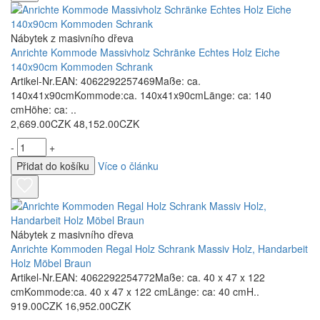
Nábytek z masivního dřeva
Anrichte Kommode Massivholz Schränke Echtes Holz Eiche
140x90cm Kommoden Schrank
Artikel-Nr.EAN: 4062292257469Maße: ca.
140x41x90cmKommode:ca. 140x41x90cmLänge: ca: 140
cmHöhe: ca: ..
2,669.00CZK
48,152.00CZK
-
+
Přidat do košíku
Více o článku
Nábytek z masivního dřeva
Anrichte Kommoden Regal Holz Schrank Massiv Holz, Handarbeit
Holz Möbel Braun
Artikel-Nr.EAN: 4062292254772Maße: ca. 40 x 47 x 122
cmKommode:ca. 40 x 47 x 122 cmLänge: ca: 40 cmH..
919.00CZK
16,952.00CZK