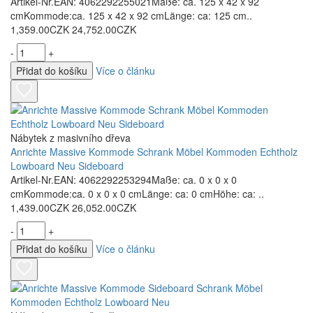
Artikel-Nr.EAN: 4062292255021Maße: ca. 125 x 42 x 92
cmKommode:ca. 125 x 42 x 92 cmLänge: ca: 125 cm..
1,359.00CZK
24,752.00CZK
-
+
Přidat do košíku
Více o článku
Nábytek z masivního dřeva
Anrichte Massive Kommode Schrank Möbel Kommoden Echtholz
Lowboard Neu Sideboard
Artikel-Nr.EAN: 4062292253294Maße: ca. 0 x 0 x 0
cmKommode:ca. 0 x 0 x 0 cmLänge: ca: 0 cmHöhe: ca: ..
1,439.00CZK
26,052.00CZK
-
+
Přidat do košíku
Více o článku