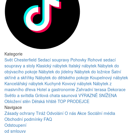
Kategorie
Svět Chesterfield
Sedací soupravy
Pohovky
Rohové sedací
soupravy a stoly
Klasický nábytek
Italský nábytek
Nábytek do
obývacího pokoje
Nábytek do jídelny
Nábytek do ložnice
Šatní
skříně a skříňky
Nábytek do dětského pokoje
Koupelnový nábytek
Kancelářský nábytek
Kuchyně
Kovový nábytek
Nábytek z
masivního dřeva
Hotel a gastronomie
Zahradní terasa
Dekorace
Světlo a svítidla
Grilová chata saunová
VÝRAZNĚ SNÍŽENA
Obložení stěn
Dětská hřiště
TOP PRODEJCE
Navigace
Zásady ochrany
Tiráž
Odvolání
O nás
Akce
Sociální média
Obchodní podmínky
FAQ
Odstoupení
od smlouvy