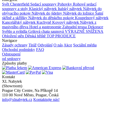
Svět Chesterfield
Sedací soupravy
Pohovky
Rohové sedací
soupravy a stoly
Klasický nábytek
Italský nábytek
Nábytek do
obývacího pokoje
Nábytek do jídelny
Nábytek do ložnice
Šatní
skříně a skříňky
Nábytek do dětského pokoje
Koupelnový nábytek
Kancelářský nábytek
Kuchyně
Kovový nábytek
Nábytek z
masivního dřeva
Hotel a gastronomie
Zahradní terasa
Dekorace
Světlo a svítidla
Grilová chata saunová
VÝRAZNĚ SNÍŽENA
Obložení stěn
Dětská hřiště
TOP PRODEJCE
Navigace
Zásady ochrany
Tiráž
Odvolání
O nás
Akce
Sociální média
Obchodní podmínky
FAQ
Odstoupení
od smlouvy
Způsoby platby
Kontakt
XL Nabytek
(Showroom)
Prague City Centre, Na Příkopě 14
110 00 Nové Město, Prague, Česká
info@xlnabytek.cz
Kontaktujte nás!