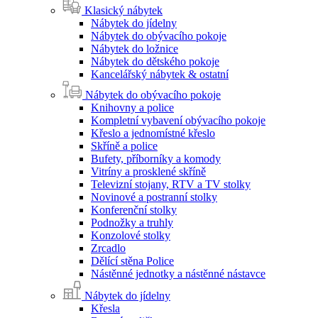
Klasický nábytek
Nábytek do jídelny
Nábytek do obývacího pokoje
Nábytek do ložnice
Nábytek do dětského pokoje
Kancelářský nábytek & ostatní
Nábytek do obývacího pokoje
Knihovny a police
Kompletní vybavení obývacího pokoje
Křeslo a jednomístné křeslo
Skříně a police
Bufety, příborníky a komody
Vitríny a prosklené skříně
Televizní stojany, RTV a TV stolky
Novinové a postranní stolky
Konferenční stolky
Podnožky a truhly
Konzolové stolky
Zrcadlo
Dělící stěna Police
Nástěnné jednotky a nástěnné nástavce
Nábytek do jídelny
Křesla