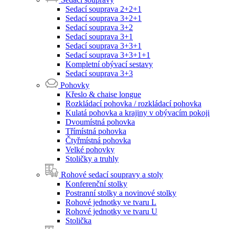
Sedací souprava 2+2+1
Sedací souprava 3+2+1
Sedací souprava 3+2
Sedací souprava 3+1
Sedací souprava 3+3+1
Sedací souprava 3+3+1+1
Kompletní obývací sestavy
Sedací souprava 3+3
Pohovky
Křeslo & chaise longue
Rozkládací pohovka / rozkládací pohovka
Kulatá pohovka a krajiny v obývacím pokoji
Dvoumístná pohovka
Třímístná pohovka
Čtyřmístná pohovka
Velké pohovky
Stoličky a truhly
Rohové sedací soupravy a stoly
Konferenční stolky
Postranní stolky a novinové stolky
Rohové jednotky ve tvaru L
Rohové jednotky ve tvaru U
Stolička