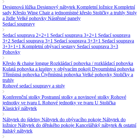
Designová lůžka
Designový nábytek
Kompletní ložnice
Kompletní
sady
Křeslo Wing Chair a jednomístné křeslo
Stoličky a truhly
Stoly
a židle
Velké pohovky
Nástěnné panely
Sedací soupravy
Sedací souprava 2+2+1
Sedací souprava 3+2+1
Sedací souprava
3+2
Sedací souprava 3+1
Sedací souprava 3+3+1
Sedací souprava
3+3+1+1
Kompletní obývací sestavy
Sedací souprava 3+3
Pohovky
Křeslo & chaise longue
Rozkládací pohovka / rozkládací pohovka
Kulatá pohovka a krajiny v obývacím pokoji
Dvoumístná pohovka
Třímístná pohovka
Čtyřmístná pohovka
Velké pohovky
Stoličky a
truhly
Rohové sedací soupravy a stoly
Konferenční stolky
Postranní stolky a novinové stolky
Rohové
jednotky ve tvaru L
Rohové jednotky ve tvaru U
Stolička
Klasický nábytek
Nábytek do jídelny
Nábytek do obývacího pokoje
Nábytek do
ložnice
Nábytek do dětského pokoje
Kancelářský nábytek & ostatní
Italský nábytek