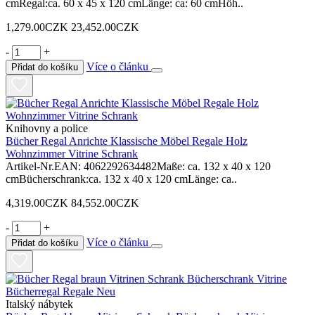
cmRegal:ca. 60 x 45 x 120 cmLänge: ca: 60 cmHöh..
1,279.00CZK
23,452.00CZK
-
+
Více o článku
Přidat do košíku
Knihovny a police
Bücher Regal Anrichte Klassische Möbel Regale Holz
Wohnzimmer Vitrine Schrank
Artikel-Nr.EAN: 4062292634482Maße: ca. 132 x 40 x 120
cmBücherschrank:ca. 132 x 40 x 120 cmLänge: ca..
4,319.00CZK
84,552.00CZK
-
+
Více o článku
Přidat do košíku
Italský nábytek