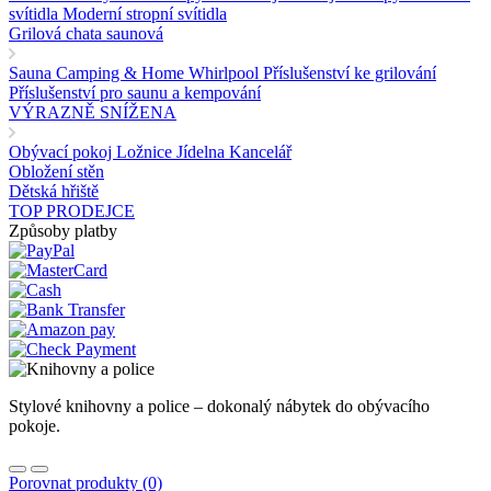
svítidla
Moderní stropní svítidla
Grilová chata saunová
Sauna
Camping & Home
Whirlpool
Příslušenství ke grilování
Příslušenství pro saunu a kempování
VÝRAZNĚ SNÍŽENA
Obývací pokoj
Ložnice
Jídelna
Kancelář
Obložení stěn
Dětská hřiště
TOP PRODEJCE
Způsoby platby
Stylové knihovny a police – dokonalý nábytek do obývacího
pokoje.
Porovnat produkty (0)