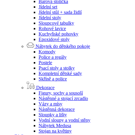
Barová stolička
Jídelní set
Jídelní stůl + sada židlí
Jídelní stoly
Sloupcové tabulky
Rohové lavice
Kuchyňské pohovky
Epoxidové stoly
Nábytek do dětského pokoje
Komody
Police a regály
Postele
Psací stoly a stolky
Kompletní dětské sady
Skříně a police
Dekorace
Figury, sochy a sousoší
Nástěnné a stojací zrcadlo
Vázy a mísy
Nástěnná dekorace
Sloupky a lišty
Vodní sloupy a vodní stěny
Nábytek Medusa
Stojan na květiny