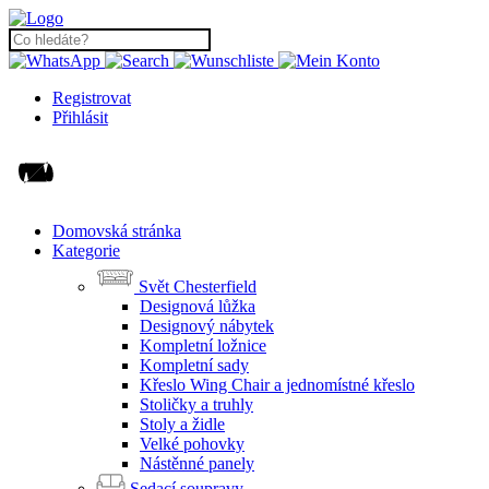
Registrovat
Přihlásit
Domovská stránka
Kategorie
Svět Chesterfield
Designová lůžka
Designový nábytek
Kompletní ložnice
Kompletní sady
Křeslo Wing Chair a jednomístné křeslo
Stoličky a truhly
Stoly a židle
Velké pohovky
Nástěnné panely
Sedací soupravy