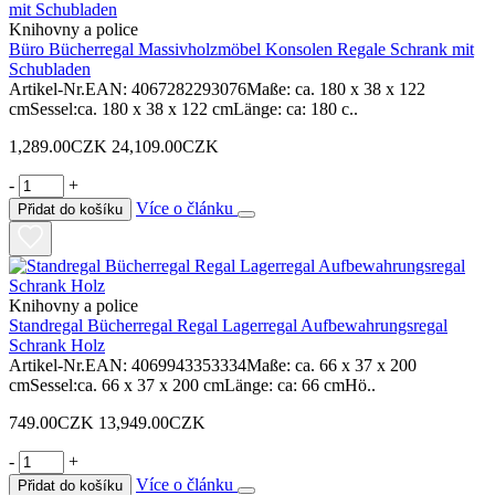
Knihovny a police
Büro Bücherregal Massivholzmöbel Konsolen Regale Schrank mit
Schubladen
Artikel-Nr.EAN: 4067282293076Maße: ca. 180 x 38 x 122
cmSessel:ca. 180 x 38 x 122 cmLänge: ca: 180 c..
1,289.00CZK
24,109.00CZK
-
+
Více o článku
Přidat do košíku
Knihovny a police
Standregal Bücherregal Regal Lagerregal Aufbewahrungsregal
Schrank Holz
Artikel-Nr.EAN: 4069943353334Maße: ca. 66 x 37 x 200
cmSessel:ca. 66 x 37 x 200 cmLänge: ca: 66 cmHö..
749.00CZK
13,949.00CZK
-
+
Více o článku
Přidat do košíku