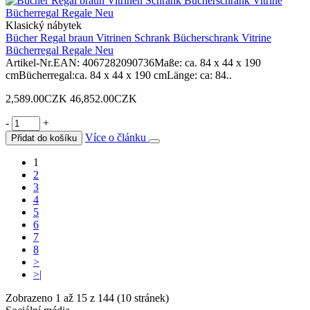
Klasický nábytek
Bücher Regal braun Vitrinen Schrank Bücherschrank Vitrine
Bücherregal Regale Neu
Artikel-Nr.EAN: 4067282090736Maße: ca. 84 x 44 x 190
cmBücherregal:ca. 84 x 44 x 190 cmLänge: ca: 84..
2,589.00CZK
46,852.00CZK
-
+
Více o článku
Přidat do košíku
1
2
3
4
5
6
7
8
>
>|
Zobrazeno 1 až 15 z 144 (10 stránek)