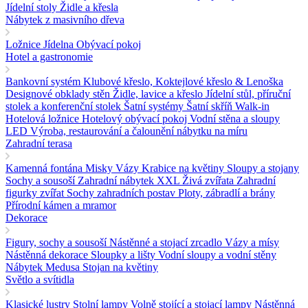
Jídelní stoly
Židle a křesla
Nábytek z masivního dřeva
Ložnice
Jídelna
Obývací pokoj
Hotel a gastronomie
Bankovní systém
Klubové křeslo, Koktejlové křeslo & Lenoška
Designové obklady stěn
Židle, lavice a křeslo
Jídelní stůl, příruční
stolek a konferenční stolek
Šatní systémy Šatní skříň Walk-in
Hotelová ložnice
Hotelový obývací pokoj
Vodní stěna a sloupy
LED
Výroba, restaurování a čalounění nábytku na míru
Zahradní terasa
Kamenná fontána
Misky Vázy Krabice na květiny
Sloupy a stojany
Sochy a sousoší
Zahradní nábytek
XXL Živá zvířata
Zahradní
figurky zvířat
Sochy zahradních postav
Ploty, zábradlí a brány
Přírodní kámen a mramor
Dekorace
Figury, sochy a sousoší
Nástěnné a stojací zrcadlo
Vázy a mísy
Nástěnná dekorace
Sloupky a lišty
Vodní sloupy a vodní stěny
Nábytek Medusa
Stojan na květiny
Světlo a svítidla
Klasické lustry
Stolní lampy
Volně stojící a stojací lampy
Nástěnná