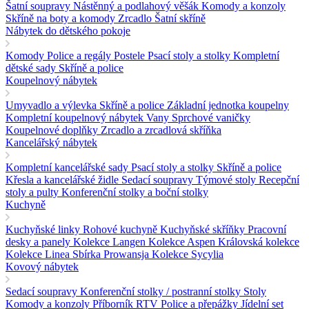
Šatní soupravy
Nástěnný a podlahový věšák
Komody a konzoly
Skříně na boty a komody
Zrcadlo
Šatní skříně
Nábytek do dětského pokoje
Komody
Police a regály
Postele
Psací stoly a stolky
Kompletní
dětské sady
Skříně a police
Koupelnový nábytek
Umyvadlo a výlevka
Skříně a police
Základní jednotka koupelny
Kompletní koupelnový nábytek
Vany
Sprchové vaničky
Koupelnové doplňky
Zrcadlo a zrcadlová skříňka
Kancelářský nábytek
Kompletní kancelářské sady
Psací stoly a stolky
Skříně a police
Křesla a kancelářské židle
Sedací soupravy
Týmové stoly
Recepční
stoly a pulty
Konferenční stolky a boční stolky
Kuchyně
Kuchyňské linky
Rohové kuchyně
Kuchyňské skříňky
Pracovní
desky a panely
Kolekce Langen
Kolekce Aspen
Královská kolekce
Kolekce Linea
Sbírka Prowansja
Kolekce Sycylia
Kovový nábytek
Sedací soupravy
Konferenční stolky / postranní stolky
Stoly
Komody a konzoly
Příborník RTV
Police a přepážky
Jídelní set