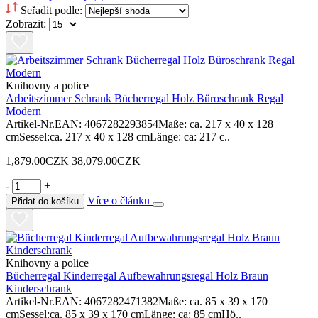
Seřadit podle:
Zobrazit:
Knihovny a police
Arbeitszimmer Schrank Bücherregal Holz Büroschrank Regal
Modern
Artikel-Nr.EAN: 4067282293854Maße: ca. 217 x 40 x 128
cmSessel:ca. 217 x 40 x 128 cmLänge: ca: 217 c..
1,879.00CZK
38,079.00CZK
-
+
Více o článku
Přidat do košíku
Knihovny a police
Bücherregal Kinderregal Aufbewahrungsregal Holz Braun
Kinderschrank
Artikel-Nr.EAN: 4067282471382Maße: ca. 85 x 39 x 170
cmSessel:ca. 85 x 39 x 170 cmLänge: ca: 85 cmHö..