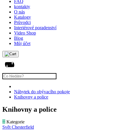
FAQ
kontakty
O nás
Katalogy
Průvodci
Interiérové poradenství
Video Shop
Blog
Můj účet
Nábytek do obývacího pokoje
Knihovny a police
Knihovny a police
Kategorie
Svět Chesterfield