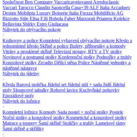
Společnost Ben Company
Vaccaricavgiovanni
Arredoclassic
Vaccari Tarocco
Claudio Saoncella
Casa+39
ALF Italia
Accadueo
Design
Mobilpiu Luxury
Boiserie Italia
Frezza
Mobilificio AG
Bizzotto
Stile Elisa
F.lli Bubola
Faber
Marzorati
Prianera
Kolekce
Bellavista
Sbírky Estro
Giuliacasa
Nábytek do obývacího pokoje
Knihovny a police
Kompletní vybavení obývacího pokoje
Křeslo a
jednomístné křeslo
Skříně a police
Bufety, příborníky a komody
Vitríny a prosklené skříně
Televizní stojany, RTV a TV stolky
Novinové a postranní stolky
Konferenční stolky
Podnožky a truhly
Konzolové stolky
Zrcadlo
Dělící stěna Police
Nástěnné jednotky a
nástěnné nástavce
Nábytek do jídelny
Křesla
Barová stolička
Jídelní set
Jídelní stůl + sada židlí
Jídelní
stoly
Sloupcové tabulky
Rohové lavice
Kuchyňské pohovky
Epoxidové stoly
Nábytek do ložnice
Kompletní ložnice
Komody
Sada postel + noční stolky
Postele
Noční stolky a konzolové stolky
Kosmetické a konzolové stolky
Matrace a toppery
Šatní skříně
Stoličky a truhly
Lamelové rámy
Šatní skříně a skříňky