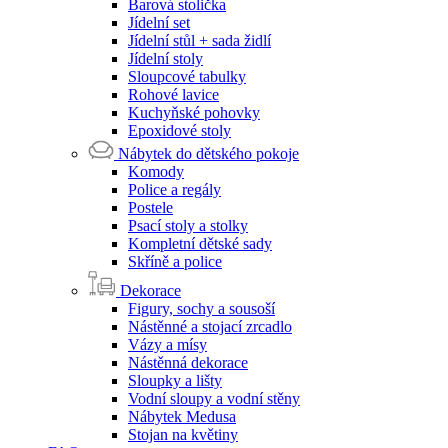
Barová stolička
Jídelní set
Jídelní stůl + sada židlí
Jídelní stoly
Sloupcové tabulky
Rohové lavice
Kuchyňské pohovky
Epoxidové stoly
Nábytek do dětského pokoje
Komody
Police a regály
Postele
Psací stoly a stolky
Kompletní dětské sady
Skříně a police
Dekorace
Figury, sochy a sousoší
Nástěnné a stojací zrcadlo
Vázy a mísy
Nástěnná dekorace
Sloupky a lišty
Vodní sloupy a vodní stěny
Nábytek Medusa
Stojan na květiny