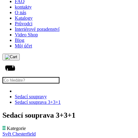
FAQ
kontakty
O nás
Katalogy
Průvodci
Interiérové poradenství
Video Shop
Blog
Můj účet
Sedací soupravy
Sedací souprava 3+3+1
Sedací souprava 3+3+1
Kategorie
Svět Chesterfield