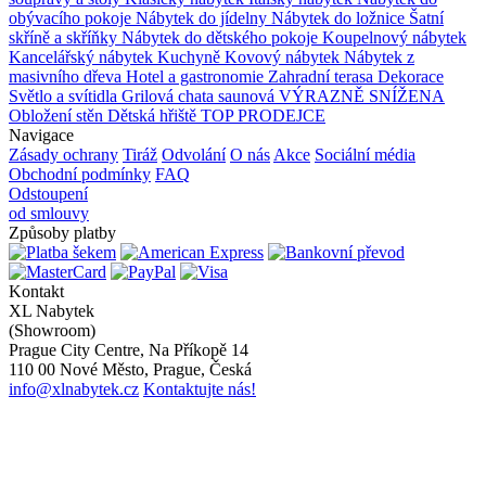
obývacího pokoje
Nábytek do jídelny
Nábytek do ložnice
Šatní
skříně a skříňky
Nábytek do dětského pokoje
Koupelnový nábytek
Kancelářský nábytek
Kuchyně
Kovový nábytek
Nábytek z
masivního dřeva
Hotel a gastronomie
Zahradní terasa
Dekorace
Světlo a svítidla
Grilová chata saunová
VÝRAZNĚ SNÍŽENA
Obložení stěn
Dětská hřiště
TOP PRODEJCE
Navigace
Zásady ochrany
Tiráž
Odvolání
O nás
Akce
Sociální média
Obchodní podmínky
FAQ
Odstoupení
od smlouvy
Způsoby platby
Kontakt
XL Nabytek
(Showroom)
Prague City Centre, Na Příkopě 14
110 00 Nové Město, Prague, Česká
info@xlnabytek.cz
Kontaktujte nás!