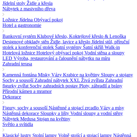
Jídelní stoly
Židle a křesla
Nábytek z masivního dřeva
Ložnice
Jídelna
Obývací pokoj
Hotel a gastronomie
Bankovní systém
Klubové křeslo, Koktejlové křeslo & Lenoška
Designové obklady stěn
Židle, lavice a křeslo
Jídelní stůl, příruční
stolek a konferenční stolek
Šatní systémy Šatní skříň Walk-in
Hotelová ložnice
Hotelový obývací pokoj
Vodní stěna a sloupy
LED
Výroba, restaurování a čalounění nábytku na míru
Zahradní terasa
Kamenná fontána
Misky Vázy Krabice na květiny
Sloupy a stojany
Sochy a sousoší
Zahradní nábytek
XXL Živá zvířata
Zahradní
figurky zvířat
Sochy zahradních postav
Ploty, zábradlí a brány
Přírodní kámen a mramor
Dekorace
Figury, sochy a sousoší
Nástěnné a stojací zrcadlo
Vázy a mísy
Nástěnná dekorace
Sloupky a lišty
Vodní sloupy a vodní stěny
Nábytek Medusa
Stojan na květiny
Světlo a svítidla
Klasické lustry
Stolní lampy
Volně stojící a stojací lampy
Nástěnná