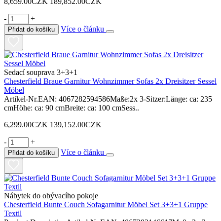
8,659.00CZK
189,852.00CZK
-
+
Více o článku
Přidat do košíku
Sedací souprava 3+3+1
Chesterfield Braue Garnitur Wohnzimmer Sofas 2x Dreisitzer Sessel
Möbel
Artikel-Nr.EAN: 4067282594586Maße:2x 3-Sitzer:Länge: ca: 235
cmHöhe: ca: 90 cmBreite: ca: 100 cmSess..
6,299.00CZK
139,152.00CZK
-
+
Více o článku
Přidat do košíku
Nábytek do obývacího pokoje
Chesterfield Bunte Couch Sofagarnitur Möbel Set 3+3+1 Gruppe
Textil