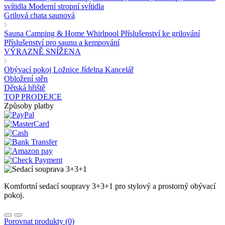
svítidla
Moderní stropní svítidla
Grilová chata saunová
Sauna
Camping & Home
Whirlpool
Příslušenství ke grilování
Příslušenství pro saunu a kempování
VÝRAZNĚ SNÍŽENA
Obývací pokoj
Ložnice
Jídelna
Kancelář
Obložení stěn
Dětská hřiště
TOP PRODEJCE
Způsoby platby
Komfortní sedací soupravy 3+3+1 pro stylový a prostorný obývací
pokoj.
Porovnat produkty (0)