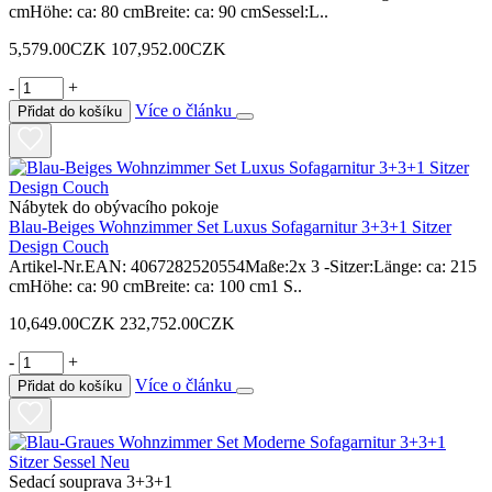
cmHöhe: ca: 80 cmBreite: ca: 90 cmSessel:L..
5,579.00CZK
107,952.00CZK
-
+
Více o článku
Přidat do košíku
Nábytek do obývacího pokoje
Blau-Beiges Wohnzimmer Set Luxus Sofagarnitur 3+3+1 Sitzer
Design Couch
Artikel-Nr.EAN: 4067282520554Maße:2x 3 -Sitzer:Länge: ca: 215
cmHöhe: ca: 90 cmBreite: ca: 100 cm1 S..
10,649.00CZK
232,752.00CZK
-
+
Více o článku
Přidat do košíku
Sedací souprava 3+3+1