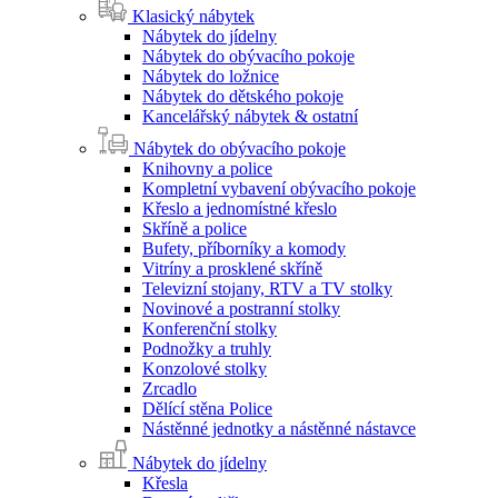
Klasický nábytek
Nábytek do jídelny
Nábytek do obývacího pokoje
Nábytek do ložnice
Nábytek do dětského pokoje
Kancelářský nábytek & ostatní
Nábytek do obývacího pokoje
Knihovny a police
Kompletní vybavení obývacího pokoje
Křeslo a jednomístné křeslo
Skříně a police
Bufety, příborníky a komody
Vitríny a prosklené skříně
Televizní stojany, RTV a TV stolky
Novinové a postranní stolky
Konferenční stolky
Podnožky a truhly
Konzolové stolky
Zrcadlo
Dělící stěna Police
Nástěnné jednotky a nástěnné nástavce
Nábytek do jídelny
Křesla