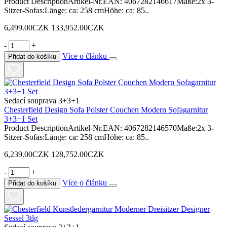
Product DescriptionArtikel-Nr.EAN: 4067282146617Maße:2x 3-
Sitzer-Sofas:Länge: ca: 258 cmHöhe: ca: 85..
6,499.00CZK
133,952.00CZK
-
+
Více o článku
Přidat do košíku
Sedací souprava 3+3+1
Chesterfield Design Sofa Polster Couchen Modern Sofagarnitur
3+3+1 Set
Product DescriptionArtikel-Nr.EAN: 4067282146570Maße:2x 3-
Sitzer-Sofas:Länge: ca: 258 cmHöhe: ca: 85..
6,239.00CZK
128,752.00CZK
-
+
Více o článku
Přidat do košíku