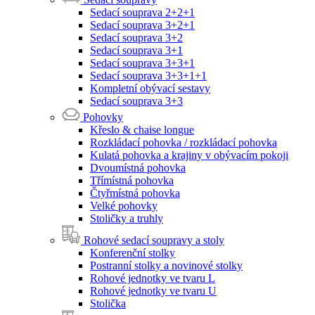
Sedací souprava 2+2+1
Sedací souprava 3+2+1
Sedací souprava 3+2
Sedací souprava 3+1
Sedací souprava 3+3+1
Sedací souprava 3+3+1+1
Kompletní obývací sestavy
Sedací souprava 3+3
Pohovky
Křeslo & chaise longue
Rozkládací pohovka / rozkládací pohovka
Kulatá pohovka a krajiny v obývacím pokoji
Dvoumístná pohovka
Třímístná pohovka
Čtyřmístná pohovka
Velké pohovky
Stoličky a truhly
Rohové sedací soupravy a stoly
Konferenční stolky
Postranní stolky a novinové stolky
Rohové jednotky ve tvaru L
Rohové jednotky ve tvaru U
Stolička