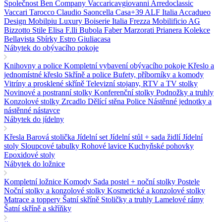
Společnost Ben Company
Vaccaricavgiovanni
Arredoclassic
Vaccari Tarocco
Claudio Saoncella
Casa+39
ALF Italia
Accadueo
Design
Mobilpiu Luxury
Boiserie Italia
Frezza
Mobilificio AG
Bizzotto
Stile Elisa
F.lli Bubola
Faber
Marzorati
Prianera
Kolekce
Bellavista
Sbírky Estro
Giuliacasa
Nábytek do obývacího pokoje
Knihovny a police
Kompletní vybavení obývacího pokoje
Křeslo a
jednomístné křeslo
Skříně a police
Bufety, příborníky a komody
Vitríny a prosklené skříně
Televizní stojany, RTV a TV stolky
Novinové a postranní stolky
Konferenční stolky
Podnožky a truhly
Konzolové stolky
Zrcadlo
Dělící stěna Police
Nástěnné jednotky a
nástěnné nástavce
Nábytek do jídelny
Křesla
Barová stolička
Jídelní set
Jídelní stůl + sada židlí
Jídelní
stoly
Sloupcové tabulky
Rohové lavice
Kuchyňské pohovky
Epoxidové stoly
Nábytek do ložnice
Kompletní ložnice
Komody
Sada postel + noční stolky
Postele
Noční stolky a konzolové stolky
Kosmetické a konzolové stolky
Matrace a toppery
Šatní skříně
Stoličky a truhly
Lamelové rámy
Šatní skříně a skříňky