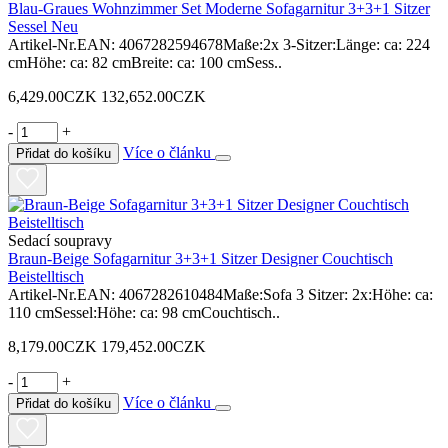
Blau-Graues Wohnzimmer Set Moderne Sofagarnitur 3+3+1 Sitzer
Sessel Neu
Artikel-Nr.EAN: 4067282594678Maße:2x 3-Sitzer:Länge: ca: 224
cmHöhe: ca: 82 cmBreite: ca: 100 cmSess..
6,429.00CZK
132,652.00CZK
-
+
Více o článku
Přidat do košíku
Sedací soupravy
Braun-Beige Sofagarnitur 3+3+1 Sitzer Designer Couchtisch
Beistelltisch
Artikel-Nr.EAN: 4067282610484Maße:Sofa 3 Sitzer: 2x:Höhe: ca:
110 cmSessel:Höhe: ca: 98 cmCouchtisch..
8,179.00CZK
179,452.00CZK
-
+
Více o článku
Přidat do košíku