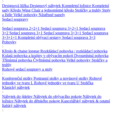
Designová lůžka
Designový nábytek
Kompletní ložnice
Kompletní
sady
Křeslo Wing Chair a jednomístné křeslo
Stoličky a truhly
Stoly
a židle
Velké pohovky
Nástěnné panely
Sedací soupravy
Sedací souprava 2+2+1
Sedací souprava 3+2+1
Sedací souprava
3+2
Sedací souprava 3+1
Sedací souprava 3+3+1
Sedací souprava
3+3+1+1
Kompletní obývací sestavy
Sedací souprava 3+3
Pohovky
Křeslo & chaise longue
Rozkládací pohovka / rozkládací pohovka
Kulatá pohovka a krajiny v obývacím pokoji
Dvoumístná pohovka
Třímístná pohovka
Čtyřmístná pohovka
Velké pohovky
Stoličky a
truhly
Rohové sedací soupravy a stoly
Konferenční stolky
Postranní stolky a novinové stolky
Rohové
jednotky ve tvaru L
Rohové jednotky ve tvaru U
Stolička
Klasický nábytek
Nábytek do jídelny
Nábytek do obývacího pokoje
Nábytek do
ložnice
Nábytek do dětského pokoje
Kancelářský nábytek & ostatní
Italský nábytek