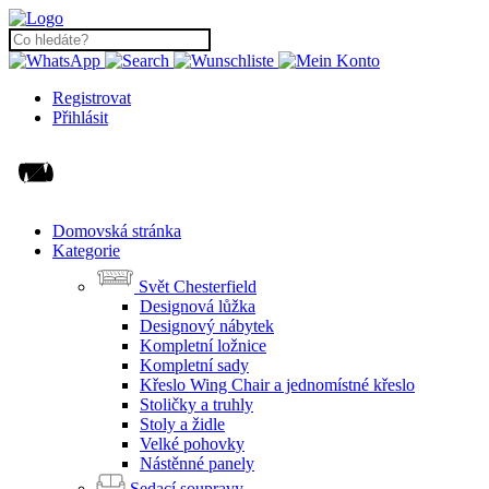
Registrovat
Přihlásit
Domovská stránka
Kategorie
Svět Chesterfield
Designová lůžka
Designový nábytek
Kompletní ložnice
Kompletní sady
Křeslo Wing Chair a jednomístné křeslo
Stoličky a truhly
Stoly a židle
Velké pohovky
Nástěnné panely
Sedací soupravy