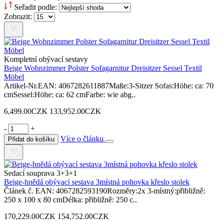
Seřadit podle:
Zobrazit:
Kompletní obývací sestavy
Beige Wohnzimmer Polster Sofagarnitur Dreisitzer Sessel Textil
Möbel
Artikel-Nr.EAN: 4067282611887Maße:3-Sitzer Sofas:Höhe: ca: 70
cmSessel:Höhe: ca: 62 cmFarbe: wie abg..
6,499.00CZK
133,952.00CZK
-
+
Více o článku
Přidat do košíku
Sedací souprava 3+3+1
Beige-hnědá obývací sestava 3místná pohovka křeslo stolek
Článek č. EAN: 4067282593190Rozměry:2x 3-místný:přibližně:
250 x 100 x 80 cmDélka: přibližně: 250 c..
170,229.00CZK
154,752.00CZK