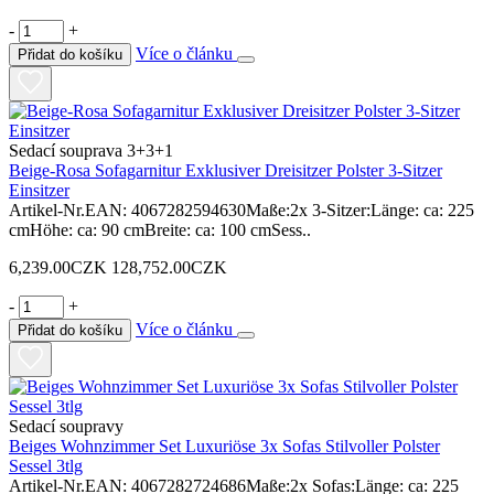
-
+
Více o článku
Přidat do košíku
Sedací souprava 3+3+1
Beige-Rosa Sofagarnitur Exklusiver Dreisitzer Polster 3-Sitzer
Einsitzer
Artikel-Nr.EAN: 4067282594630Maße:2x 3-Sitzer:Länge: ca: 225
cmHöhe: ca: 90 cmBreite: ca: 100 cmSess..
6,239.00CZK
128,752.00CZK
-
+
Více o článku
Přidat do košíku
Sedací soupravy
Beiges Wohnzimmer Set Luxuriöse 3x Sofas Stilvoller Polster
Sessel 3tlg
Artikel-Nr.EAN: 4067282724686Maße:2x Sofas:Länge: ca: 225