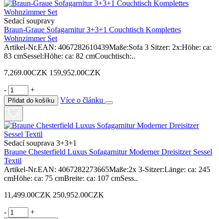
Sedací soupravy
Braun-Graue Sofagarnitur 3+3+1 Couchtisch Komplettes
Wohnzimmer Set
Artikel-Nr.EAN: 4067282610439Maße:Sofa 3 Sitzer: 2x:Höhe: ca:
83 cmSessel:Höhe: ca: 82 cmCouchtisch:..
7,269.00CZK
159,952.00CZK
-
+
Více o článku
Přidat do košíku
Sedací souprava 3+3+1
Braune Chesterfield Luxus Sofagarnitur Moderner Dreisitzer Sessel
Textil
Artikel-Nr.EAN: 4067282273665Maße:2x 3-Sitzer:Länge: ca: 245
cmHöhe: ca: 75 cmBreite: ca: 107 cmSess..
11,499.00CZK
250,952.00CZK
-
+