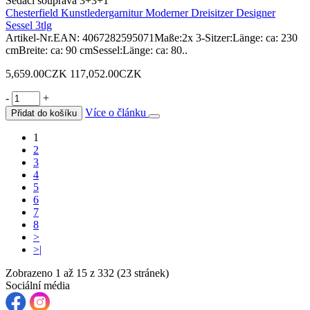
Sedací souprava 3+3+1
Chesterfield Kunstledergarnitur Moderner Dreisitzer Designer
Sessel 3tlg
Artikel-Nr.EAN: 4067282595071Maße:2x 3-Sitzer:Länge: ca: 230
cmBreite: ca: 90 cmSessel:Länge: ca: 80..
5,659.00CZK
117,052.00CZK
-
+
Více o článku
Přidat do košíku
1
2
3
4
5
6
7
8
>
>|
Zobrazeno 1 až 15 z 332 (23 stránek)
Sociální média