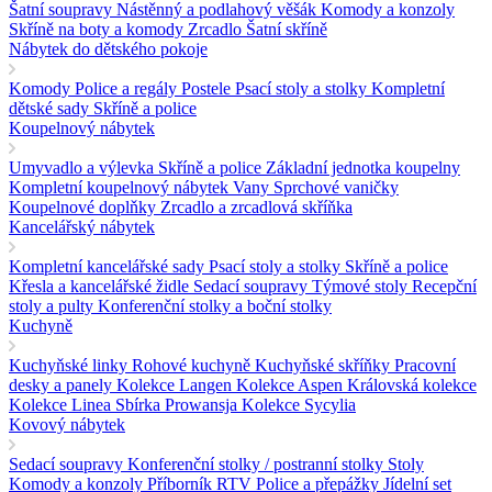
Šatní soupravy
Nástěnný a podlahový věšák
Komody a konzoly
Skříně na boty a komody
Zrcadlo
Šatní skříně
Nábytek do dětského pokoje
Komody
Police a regály
Postele
Psací stoly a stolky
Kompletní
dětské sady
Skříně a police
Koupelnový nábytek
Umyvadlo a výlevka
Skříně a police
Základní jednotka koupelny
Kompletní koupelnový nábytek
Vany
Sprchové vaničky
Koupelnové doplňky
Zrcadlo a zrcadlová skříňka
Kancelářský nábytek
Kompletní kancelářské sady
Psací stoly a stolky
Skříně a police
Křesla a kancelářské židle
Sedací soupravy
Týmové stoly
Recepční
stoly a pulty
Konferenční stolky a boční stolky
Kuchyně
Kuchyňské linky
Rohové kuchyně
Kuchyňské skříňky
Pracovní
desky a panely
Kolekce Langen
Kolekce Aspen
Královská kolekce
Kolekce Linea
Sbírka Prowansja
Kolekce Sycylia
Kovový nábytek
Sedací soupravy
Konferenční stolky / postranní stolky
Stoly
Komody a konzoly
Příborník RTV
Police a přepážky
Jídelní set