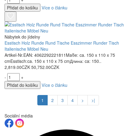
Přidat do košíku
Více o článku
Nábytek do jídelny
Esstisch Holz Runde Rund Tische Esszimmer Runder Tisch
Italienische Möbel Neu
Artikel-Nr.EAN: 4062292221811Maße: ca. 150 x 110 x 75
cmEsstisch:ca. 150 x 110 x 75 cmДлина: ca: 150..
2,819.00CZK
50,752.00CZK
-
+
Přidat do košíku
Více o článku
1
2
3
4
>
>|
Sociální média