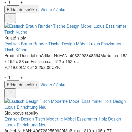
-
+
Přidat do košíku
Více o článku
Kulaté stoly
Esstisch Braun Runder Tische Design Möbel Luxus Esszimmer
Tisch Küche
Product DescriptionArtikel-Nr.EAN: 4062292348594Maße: ca. 152
x 152 x 83 cmEsstisch:ca. 152 x 152 x ..
9,749.00CZK
213,252.00CZK
-
+
Přidat do košíku
Více o článku
Sloupcové tabulky
Esstisch Design Tisch Moderne Möbel Esszimmer Holz Design
Luxus Einrichtung Neu
Artikel-Nr.EAN: 4067282559929Maße: ca. 210 x 105 x 77