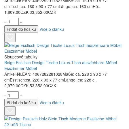
Artikel-Nr.EAN: 4062292017827Maße: ca. 160 x 90 x 77
cmTisch:ca. 160 x 90 x 77 cmLänge: ca: 160 cmHö..
1,809.00CZK
33,852.00CZK
-
+
Přidat do košíku
Více o článku
Sloupcové tabulky
Beige Esstisch Design Tische Luxus Tisch ausziehbare Möbel
Esszimmer Möbel
Artikel-Nr.EAN: 4067282281028Maße: ca. 228 x 93 x 77
cmEsstisch:ca. 228 x 93 x 77 cmLänge: ca: 228 c..
2,979.00CZK
53,352.00CZK
-
+
Přidat do košíku
Více o článku