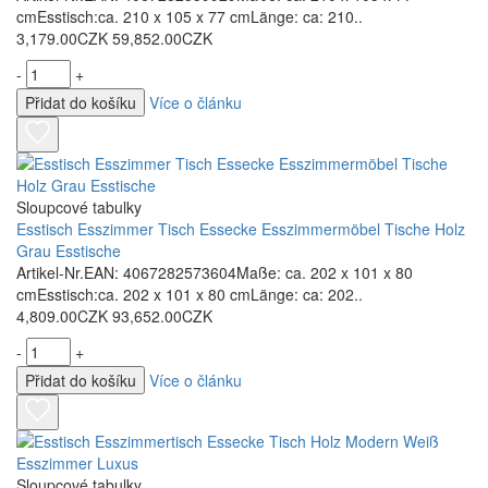
cmEsstisch:ca. 210 x 105 x 77 cmLänge: ca: 210..
3,179.00CZK
59,852.00CZK
-
+
Přidat do košíku
Více o článku
Sloupcové tabulky
Esstisch Esszimmer Tisch Essecke Esszimmermöbel Tische Holz
Grau Esstische
Artikel-Nr.EAN: 4067282573604Maße: ca. 202 x 101 x 80
cmEsstisch:ca. 202 x 101 x 80 cmLänge: ca: 202..
4,809.00CZK
93,652.00CZK
-
+
Přidat do košíku
Více o článku
Sloupcové tabulky