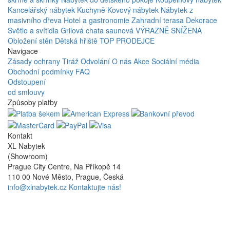
Kancelářský nábytek
Kuchyně
Kovový nábytek
Nábytek z
masivního dřeva
Hotel a gastronomie
Zahradní terasa
Dekorace
Světlo a svítidla
Grilová chata saunová
VÝRAZNĚ SNÍŽENA
Obložení stěn
Dětská hřiště
TOP PRODEJCE
Navigace
Zásady ochrany
Tiráž
Odvolání
O nás
Akce
Sociální média
Obchodní podmínky
FAQ
Odstoupení
od smlouvy
Způsoby platby
Kontakt
XL Nabytek
(Showroom)
Prague City Centre, Na Příkopě 14
110 00 Nové Město, Prague, Česká
info@xlnabytek.cz
Kontaktujte nás!