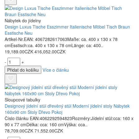
Nábytek do jídelny
Design Luxus Tische Esszimmer Italienische Möbel Tisch Braun
Esstische Neu
Artikel-Nr.EAN: 4067282617063Maße: ca. 400 x 130 x 78
cmEsstisch:ca. 400 x 130 x 78 cmLänge: ca: 400..
19,189.00CZK
416,052.00CZK
-
+
Přidat do košíku
Více o článku
Sloupcové tabulky
Designový jídelní stůl dřevěný stůl Moderní jídelní stoly Nábytek
160x90 cm Stoly Dřevo Pokoj
Číslo článku EAN:4062292594823Rozměry:Jídelní stůl:cca: 160 x
90 x 77 cmDélka: cca: 160 cmVýška: cca..
78,709.00CZK
71,552.00CZK