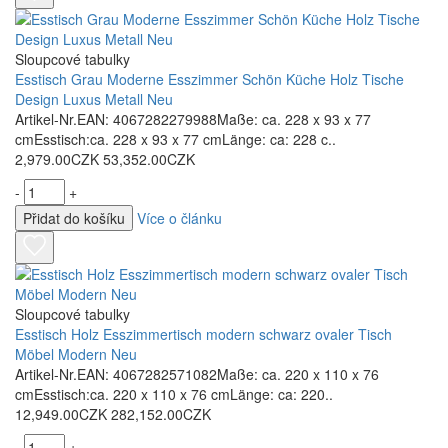
Sloupcové tabulky
Esstisch Grau Moderne Esszimmer Schön Küche Holz Tische
Design Luxus Metall Neu
Artikel-Nr.EAN: 4067282279988Maße: ca. 228 x 93 x 77
cmEsstisch:ca. 228 x 93 x 77 cmLänge: ca: 228 c..
2,979.00CZK
53,352.00CZK
-
+
Přidat do košíku
Více o článku
Sloupcové tabulky
Esstisch Holz Esszimmertisch modern schwarz ovaler Tisch
Möbel Modern Neu
Artikel-Nr.EAN: 4067282571082Maße: ca. 220 x 110 x 76
cmEsstisch:ca. 220 x 110 x 76 cmLänge: ca: 220..
12,949.00CZK
282,152.00CZK
-
+