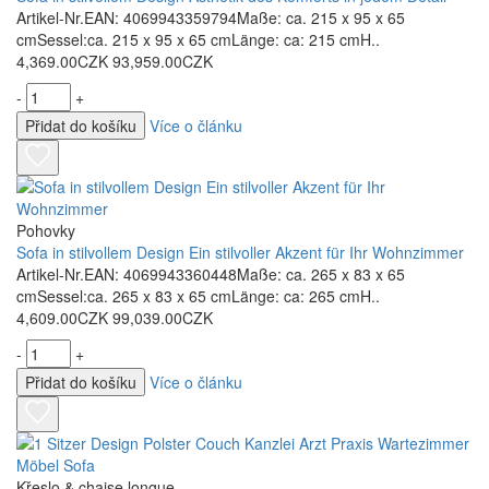
Artikel-Nr.EAN: 4069943359794Maße: ca. 215 x 95 x 65
cmSessel:ca. 215 x 95 x 65 cmLänge: ca: 215 cmH..
4,369.00CZK
93,959.00CZK
-
+
Přidat do košíku
Více o článku
Pohovky
Sofa in stilvollem Design Ein stilvoller Akzent für Ihr Wohnzimmer
Artikel-Nr.EAN: 4069943360448Maße: ca. 265 x 83 x 65
cmSessel:ca. 265 x 83 x 65 cmLänge: ca: 265 cmH..
4,609.00CZK
99,039.00CZK
-
+
Přidat do košíku
Více o článku
Křeslo & chaise longue