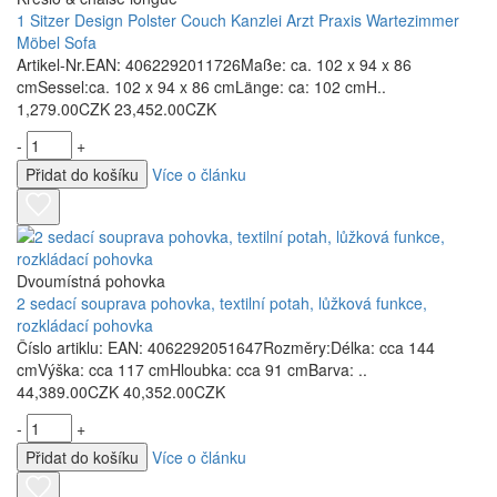
1 Sitzer Design Polster Couch Kanzlei Arzt Praxis Wartezimmer
Möbel Sofa
Artikel-Nr.EAN: 4062292011726Maße: ca. 102 x 94 x 86
cmSessel:ca. 102 x 94 x 86 cmLänge: ca: 102 cmH..
1,279.00CZK
23,452.00CZK
-
+
Přidat do košíku
Více o článku
Dvoumístná pohovka
2 sedací souprava pohovka, textilní potah, lůžková funkce,
rozkládací pohovka
Číslo artiklu: EAN: 4062292051647Rozměry:Délka: cca 144
cmVýška: cca 117 cmHloubka: cca 91 cmBarva: ..
44,389.00CZK
40,352.00CZK
-
+
Přidat do košíku
Více o článku