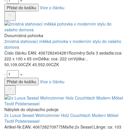
Přidat do košíku
Více o článku
Dvoumístná pohovka
2místná stahovací měkká pohovka v moderním stylu do vašeho
domova
Číslo článku EAN: 4067282404281Rozměry:Sofa 3 sedadla:cca:
222 x 100 x 65 cmDélka: cca: 222 cmVýška:..
50,109.00CZK
45,552.00CZK
-
+
Přidat do košíku
Více o článku
Nábytek do obývacího pokoje
2x Luxus Sessel Wohnzimmer Holz Couchtisch Modern Möbel
Textil Polstersessel
Artikel-Nr.EAN: 4067282709775Maße:2x Sessel:Länge: ca: 103