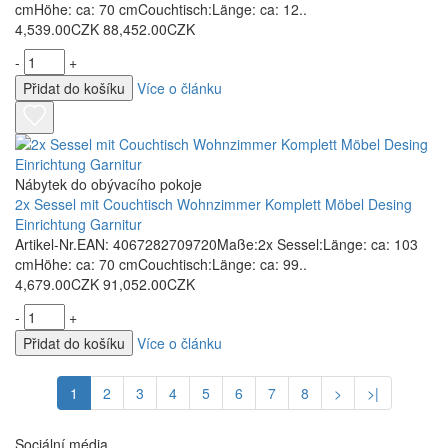
cmHöhe: ca: 70 cmCouchtisch:Länge: ca: 12..
4,539.00CZK
88,452.00CZK
-
+
Přidat do košíku
Více o článku
Nábytek do obývacího pokoje
2x Sessel mit Couchtisch Wohnzimmer Komplett Möbel Desing
Einrichtung Garnitur
Artikel-Nr.EAN: 4067282709720Maße:2x Sessel:Länge: ca: 103
cmHöhe: ca: 70 cmCouchtisch:Länge: ca: 99..
4,679.00CZK
91,052.00CZK
-
+
Přidat do košíku
Více o článku
1
2
3
4
5
6
7
8
>
>|
Sociální média