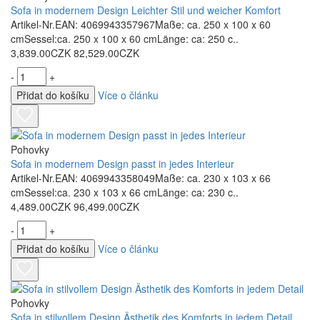
Sofa in modernem Design Leichter Stil und weicher Komfort
Artikel-Nr.EAN: 4069943357967Maße: ca. 250 x 100 x 60
cmSessel:ca. 250 x 100 x 60 cmLänge: ca: 250 c..
3,839.00CZK
82,529.00CZK
-
+
Přidat do košíku
Více o článku
Pohovky
Sofa in modernem Design passt in jedes Interieur
Artikel-Nr.EAN: 4069943358049Maße: ca. 230 x 103 x 66
cmSessel:ca. 230 x 103 x 66 cmLänge: ca: 230 c..
4,489.00CZK
96,499.00CZK
-
+
Přidat do košíku
Více o článku
Pohovky
Sofa in stilvollem Design Ästhetik des Komforts in jedem Detail