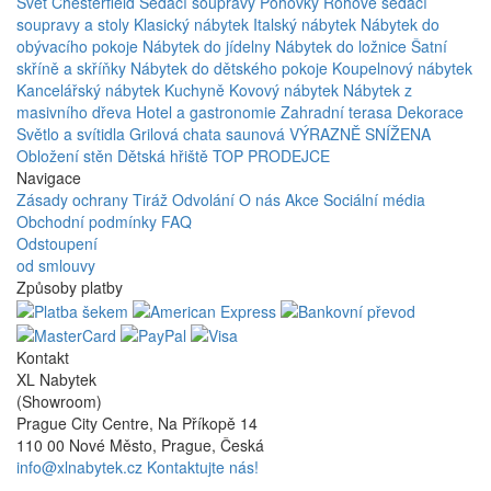
Svět Chesterfield
Sedací soupravy
Pohovky
Rohové sedací
soupravy a stoly
Klasický nábytek
Italský nábytek
Nábytek do
obývacího pokoje
Nábytek do jídelny
Nábytek do ložnice
Šatní
skříně a skříňky
Nábytek do dětského pokoje
Koupelnový nábytek
Kancelářský nábytek
Kuchyně
Kovový nábytek
Nábytek z
masivního dřeva
Hotel a gastronomie
Zahradní terasa
Dekorace
Světlo a svítidla
Grilová chata saunová
VÝRAZNĚ SNÍŽENA
Obložení stěn
Dětská hřiště
TOP PRODEJCE
Navigace
Zásady ochrany
Tiráž
Odvolání
O nás
Akce
Sociální média
Obchodní podmínky
FAQ
Odstoupení
od smlouvy
Způsoby platby
Kontakt
XL Nabytek
(Showroom)
Prague City Centre, Na Příkopě 14
110 00 Nové Město, Prague, Česká
info@xlnabytek.cz
Kontaktujte nás!