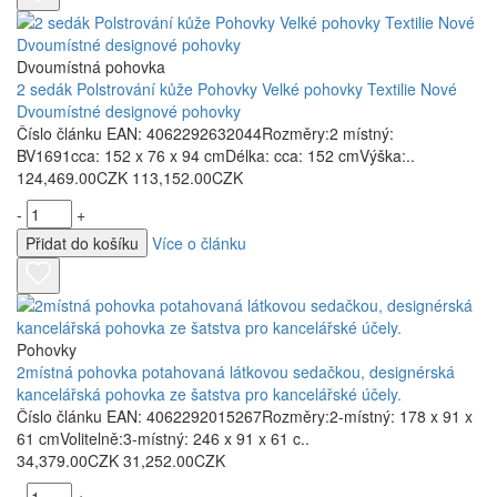
Dvoumístná pohovka
2 sedák Polstrování kůže Pohovky Velké pohovky Textilie Nové
Dvoumístné designové pohovky
Číslo článku EAN: 4062292632044Rozměry:2 místný:
BV1691cca: 152 x 76 x 94 cmDélka: cca: 152 cmVýška:..
124,469.00CZK
113,152.00CZK
-
+
Přidat do košíku
Více o článku
Pohovky
2místná pohovka potahovaná látkovou sedačkou, designérská
kancelářská pohovka ze šatstva pro kancelářské účely.
Číslo článku EAN: 4062292015267Rozměry:2-místný: 178 x 91 x
61 cmVolitelně:3-místný: 246 x 91 x 61 c..
34,379.00CZK
31,252.00CZK
-
+