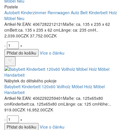
Postele
Autobett Kinderzimmer Rennwagen Auto Bett Kinderbett Holz
Möbel Neu
Artikel-Nr.EAN: 4067282212121Maße: ca. 135 x 235 x 62
cmBett:ca. 135 x 235 x 62 cmLänge: ca: 235 cmH..
2,039.00CZK
37,752.00CZK
-
+
Přidat do košíku
Více o článku
Nábytek do dětského pokoje
Babybett Kinderbett 120x60 Vollholz Möbel Holz Möbel
Handarbeit
Artikel-Nr.EAN: 4062292259401Maße: ca. 125x65x80
cmKinderbett:ca. 125x65x80 cmLänge: ca: 125 cmHöhe:..
919.00CZK
16,952.00CZK
-
+
Přidat do košíku
Více o článku