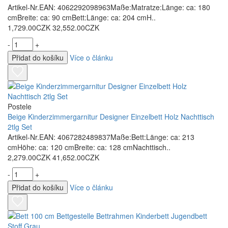
Artikel-Nr.EAN: 4062292098963Maße:Matratze:Länge: ca: 180
cmBreite: ca: 90 cmBett:Länge: ca: 204 cmH..
1,729.00CZK
32,552.00CZK
-
+
Přidat do košíku
Více o článku
Postele
Beige Kinderzimmergarnitur Designer Einzelbett Holz Nachttisch
2tlg Set
Artikel-Nr.EAN: 4067282489837Maße:Bett:Länge: ca: 213
cmHöhe: ca: 120 cmBreite: ca: 128 cmNachttisch..
2,279.00CZK
41,652.00CZK
-
+
Přidat do košíku
Více o článku