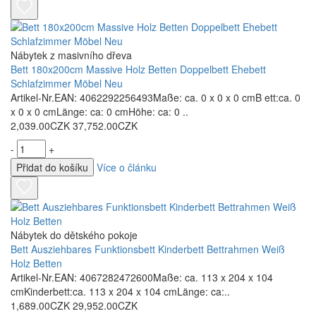
Nábytek z masivního dřeva
Bett 180x200cm Massive Holz Betten Doppelbett Ehebett
Schlafzimmer Möbel Neu
Artikel-Nr.EAN: 4062292256493Maße: ca. 0 x 0 x 0 cmB ett:ca. 0
x 0 x 0 cmLänge: ca: 0 cmHöhe: ca: 0 ..
2,039.00CZK
37,752.00CZK
-
+
Přidat do košíku
Více o článku
Nábytek do dětského pokoje
Bett Ausziehbares Funktionsbett Kinderbett Bettrahmen Weiß
Holz Betten
Artikel-Nr.EAN: 4067282472600Maße: ca. 113 x 204 x 104
cmKinderbett:ca. 113 x 204 x 104 cmLänge: ca:..
1,689.00CZK
29,952.00CZK