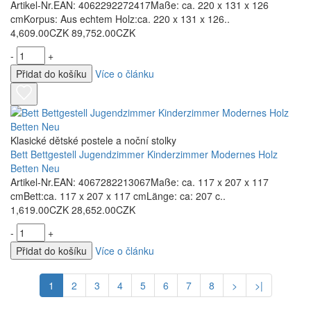
Artikel-Nr.EAN: 4062292272417Maße: ca. 220 x 131 x 126
cmKorpus: Aus echtem Holz:ca. 220 x 131 x 126..
4,609.00CZK
89,752.00CZK
-
+
Přidat do košíku
Více o článku
Klasické dětské postele a noční stolky
Bett Bettgestell Jugendzimmer Kinderzimmer Modernes Holz
Betten Neu
Artikel-Nr.EAN: 4067282213067Maße: ca. 117 x 207 x 117
cmBett:ca. 117 x 207 x 117 cmLänge: ca: 207 c..
1,619.00CZK
28,652.00CZK
-
+
Přidat do košíku
Více o článku
1
2
3
4
5
6
7
8
>
>|