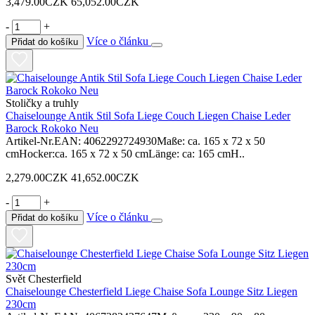
3,479.00CZK
65,052.00CZK
-
+
Více o článku
Přidat do košíku
Stoličky a truhly
Chaiselounge Antik Stil Sofa Liege Couch Liegen Chaise Leder
Barock Rokoko Neu
Artikel-Nr.EAN: 4062292724930Maße: ca. 165 x 72 x 50
cmHocker:ca. 165 x 72 x 50 cmLänge: ca: 165 cmH..
2,279.00CZK
41,652.00CZK
-
+
Více o článku
Přidat do košíku
Svět Chesterfield
Chaiselounge Chesterfield Liege Chaise Sofa Lounge Sitz Liegen
230cm