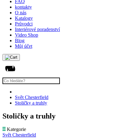
FAQ
kontakty
O nás
Katalogy
Průvodci
Interiérové poradenství
Video Shop
Blog
Můj účet
Svět Chesterfield
Stoličky a truhly
Stoličky a truhly
Kategorie
Svět Chesterfield