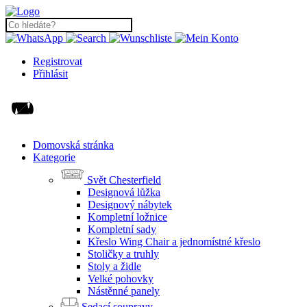
Registrovat
Přihlásit
Domovská stránka
Kategorie
Svět Chesterfield
Designová lůžka
Designový nábytek
Kompletní ložnice
Kompletní sady
Křeslo Wing Chair a jednomístné křeslo
Stoličky a truhly
Stoly a židle
Velké pohovky
Nástěnné panely
Sedací soupravy