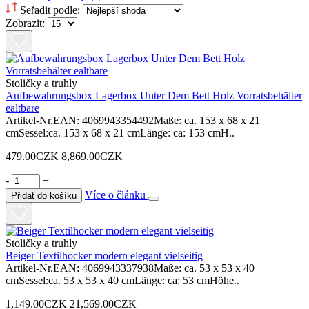
Seřadit podle:
Zobrazit:
Stoličky a truhly
Aufbewahrungsbox Lagerbox Unter Dem Bett Holz Vorratsbehälter
ealtbare
Artikel-Nr.EAN: 4069943354492Maße: ca. 153 x 68 x 21
cmSessel:ca. 153 x 68 x 21 cmLänge: ca: 153 cmH..
479.00CZK
8,869.00CZK
-
+
Více o článku
Přidat do košíku
Stoličky a truhly
Beiger Textilhocker modern elegant vielseitig
Artikel-Nr.EAN: 4069943337938Maße: ca. 53 x 53 x 40
cmSessel:ca. 53 x 53 x 40 cmLänge: ca: 53 cmHöhe..
1,149.00CZK
21,569.00CZK