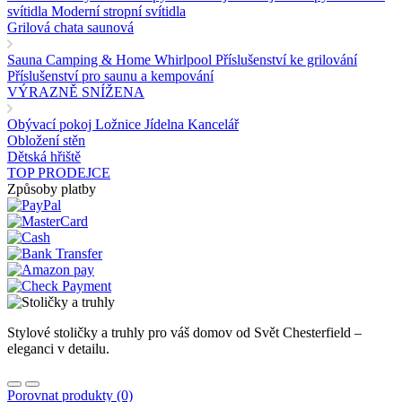
svítidla
Moderní stropní svítidla
Grilová chata saunová
Sauna
Camping & Home
Whirlpool
Příslušenství ke grilování
Příslušenství pro saunu a kempování
VÝRAZNĚ SNÍŽENA
Obývací pokoj
Ložnice
Jídelna
Kancelář
Obložení stěn
Dětská hřiště
TOP PRODEJCE
Způsoby platby
Stylové stoličky a truhly pro váš domov od Svět Chesterfield –
eleganci v detailu.
Porovnat produkty (0)