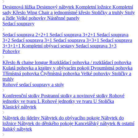
Designová lůžka
Designový nábytek
Kompletní ložnice
Kompletní
sady
Křeslo Wing Chair a jednomístné křeslo
Stoličky a truhly
Stoly
a židle
Velké pohovky
Nástěnné panely
Sedací soupravy
Sedací souprava 2+2+1
Sedací souprava 3+2+1
Sedací souprava
3+2
Sedací souprava 3+1
Sedací souprava 3+3+1
Sedací souprava
3+3+1+1
Kompletní obývací sestavy
Sedací souprava 3+3
Pohovky
Křeslo & chaise longue
Rozkládací pohovka / rozkládací pohovka
Kulatá pohovka a krajiny v obývacím pokoji
Dvoumístná pohovka
Třímístná pohovka
Čtyřmístná pohovka
Velké pohovky
Stoličky a
truhly
Rohové sedací soupravy a stoly
Konferenční stolky
Postranní stolky a novinové stolky
Rohové
jednotky ve tvaru L
Rohové jednotky ve tvaru U
Stolička
Klasický nábytek
Nábytek do jídelny
Nábytek do obývacího pokoje
Nábytek do
ložnice
Nábytek do dětského pokoje
Kancelářský nábytek & ostatní
Italský nábytek