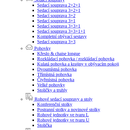
Sedací souprava 2+2+1
Sedací souprava 3+2+1
Sedací souprava 3+2
Sedací souprava 3+1
Sedací souprava 3+3+1
Sedací souprava 3+3+1+1
Kompletní obývací sestavy
Sedací souprava 3+3
Pohovky
Křeslo & chaise longue
Rozkládací pohovka / rozkládací pohovka
Kulatá pohovka a krajiny v obývacím pokoji
Dvoumístná pohovka
Třímístná pohovka
Čtyřmístná pohovka
Velké pohovky
Stoličky a truhly
Rohové sedací soupravy a stoly
Konferenční stolky
Postranní stolky a novinové stolky
Rohové jednotky ve tvaru L
Rohové jednotky ve tvaru U
Stolička