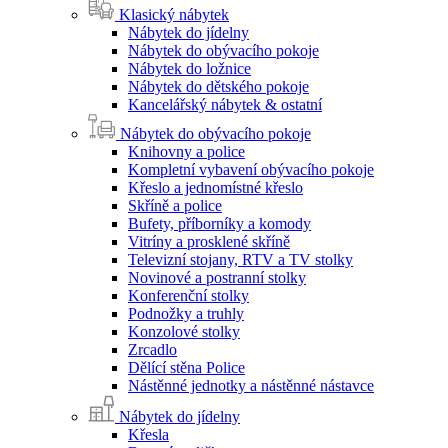
Klasický nábytek
Nábytek do jídelny
Nábytek do obývacího pokoje
Nábytek do ložnice
Nábytek do dětského pokoje
Kancelářský nábytek & ostatní
Nábytek do obývacího pokoje
Knihovny a police
Kompletní vybavení obývacího pokoje
Křeslo a jednomístné křeslo
Skříně a police
Bufety, příborníky a komody
Vitríny a prosklené skříně
Televizní stojany, RTV a TV stolky
Novinové a postranní stolky
Konferenční stolky
Podnožky a truhly
Konzolové stolky
Zrcadlo
Dělící stěna Police
Nástěnné jednotky a nástěnné nástavce
Nábytek do jídelny
Křesla