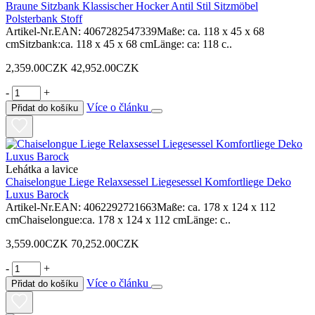
Braune Sitzbank Klassischer Hocker Antil Stil Sitzmöbel
Polsterbank Stoff
Artikel-Nr.EAN: 4067282547339Maße: ca. 118 x 45 x 68
cmSitzbank:ca. 118 x 45 x 68 cmLänge: ca: 118 c..
2,359.00CZK
42,952.00CZK
-
+
Více o článku
Přidat do košíku
Lehátka a lavice
Chaiselongue Liege Relaxsessel Liegesessel Komfortliege Deko
Luxus Barock
Artikel-Nr.EAN: 4062292721663Maße: ca. 178 x 124 x 112
cmChaiselongue:ca. 178 x 124 x 112 cmLänge: c..
3,559.00CZK
70,252.00CZK
-
+
Více o článku
Přidat do košíku