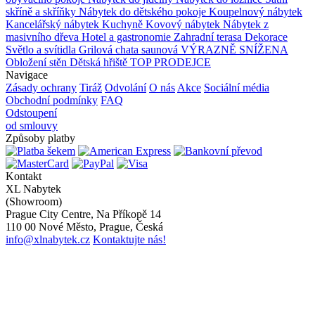
skříně a skříňky
Nábytek do dětského pokoje
Koupelnový nábytek
Kancelářský nábytek
Kuchyně
Kovový nábytek
Nábytek z
masivního dřeva
Hotel a gastronomie
Zahradní terasa
Dekorace
Světlo a svítidla
Grilová chata saunová
VÝRAZNĚ SNÍŽENA
Obložení stěn
Dětská hřiště
TOP PRODEJCE
Navigace
Zásady ochrany
Tiráž
Odvolání
O nás
Akce
Sociální média
Obchodní podmínky
FAQ
Odstoupení
od smlouvy
Způsoby platby
Kontakt
XL Nabytek
(Showroom)
Prague City Centre, Na Příkopě 14
110 00 Nové Město, Prague, Česká
info@xlnabytek.cz
Kontaktujte nás!