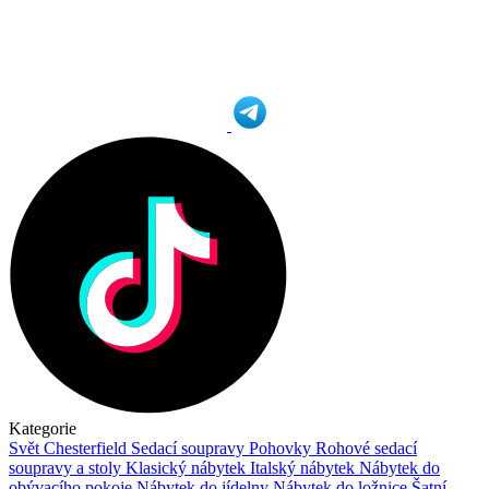
Kategorie
Svět Chesterfield
Sedací soupravy
Pohovky
Rohové sedací
soupravy a stoly
Klasický nábytek
Italský nábytek
Nábytek do
obývacího pokoje
Nábytek do jídelny
Nábytek do ložnice
Šatní