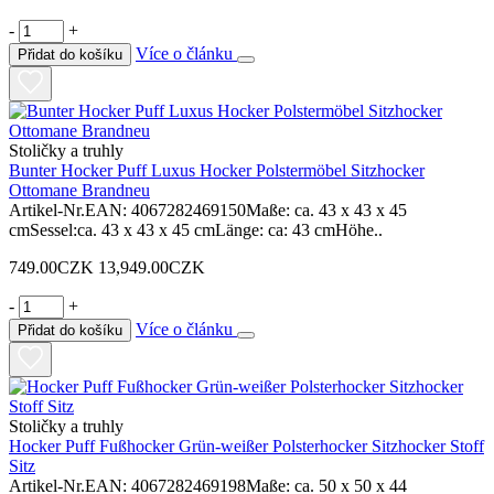
-
+
Více o článku
Přidat do košíku
Stoličky a truhly
Bunter Hocker Puff Luxus Hocker Polstermöbel Sitzhocker
Ottomane Brandneu
Artikel-Nr.EAN: 4067282469150Maße: ca. 43 x 43 x 45
cmSessel:ca. 43 x 43 x 45 cmLänge: ca: 43 cmHöhe..
749.00CZK
13,949.00CZK
-
+
Více o článku
Přidat do košíku
Stoličky a truhly
Hocker Puff Fußhocker Grün-weißer Polsterhocker Sitzhocker Stoff
Sitz
Artikel-Nr.EAN: 4067282469198Maße: ca. 50 x 50 x 44