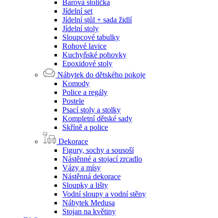
Barová stolička
Jídelní set
Jídelní stůl + sada židlí
Jídelní stoly
Sloupcové tabulky
Rohové lavice
Kuchyňské pohovky
Epoxidové stoly
Nábytek do dětského pokoje
Komody
Police a regály
Postele
Psací stoly a stolky
Kompletní dětské sady
Skříně a police
Dekorace
Figury, sochy a sousoší
Nástěnné a stojací zrcadlo
Vázy a mísy
Nástěnná dekorace
Sloupky a lišty
Vodní sloupy a vodní stěny
Nábytek Medusa
Stojan na květiny