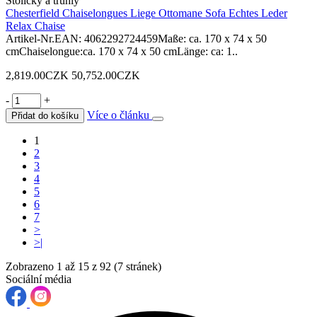
Stoličky a truhly
Chesterfield Chaiselongues Liege Ottomane Sofa Echtes Leder
Relax Chaise
Artikel-Nr.EAN: 4062292724459Maße: ca. 170 x 74 x 50
cmChaiselongue:ca. 170 x 74 x 50 cmLänge: ca: 1..
2,819.00CZK
50,752.00CZK
-
+
Více o článku
Přidat do košíku
1
2
3
4
5
6
7
>
>|
Zobrazeno 1 až 15 z 92 (7 stránek)
Sociální média