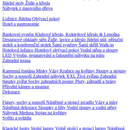
Jídelní stoly
Židle a křesla
Nábytek z masivního dřeva
Ložnice
Jídelna
Obývací pokoj
Hotel a gastronomie
Bankovní systém
Klubové křeslo, Koktejlové křeslo & Lenoška
Designové obklady stěn
Židle, lavice a křeslo
Jídelní stůl, příruční
stolek a konferenční stolek
Šatní systémy Šatní skříň Walk-in
Hotelová ložnice
Hotelový obývací pokoj
Vodní stěna a sloupy
LED
Výroba, restaurování a čalounění nábytku na míru
Zahradní terasa
Kamenná fontána
Misky Vázy Krabice na květiny
Sloupy a stojany
Sochy a sousoší
Zahradní nábytek
XXL Živá zvířata
Zahradní
figurky zvířat
Sochy zahradních postav
Ploty, zábradlí a brány
Přírodní kámen a mramor
Dekorace
Figury, sochy a sousoší
Nástěnné a stojací zrcadlo
Vázy a mísy
Nástěnná dekorace
Sloupky a lišty
Vodní sloupy a vodní stěny
Nábytek Medusa
Stojan na květiny
Světlo a svítidla
Klasické lustry
Stolní lampy
Volně stojící a stojací lampy
Nástěnná