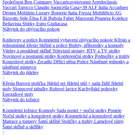
Společnost Ben Company
Vaccaricavgiovanni
Arredoclassic
Vaccari Tarocco
Claudio Saoncella
Casa+39
ALF Italia
Accadueo
Design
Mobilpiu Luxury
Boiserie Italia
Frezza
Mobilificio AG
Bizzotto
Stile Elisa
F.lli Bubola
Faber
Marzorati
Prianera
Kolekce
Bellavista
Sbírky Estro
Giuliacasa
Nábytek do obývacího pokoje
Knihovny a police
Kompletní vybavení obývacího pokoje
Křeslo a
jednomístné křeslo
Skříně a police
Bufety, příborníky a komody
Vitríny a prosklené skříně
Televizní stojany, RTV a TV stolky
Novinové a postranní stolky
Konferenční stolky
Podnožky a truhly
Konzolové stolky
Zrcadlo
Dělící stěna Police
Nástěnné jednotky a
nástěnné nástavce
Nábytek do jídelny
Křesla
Barová stolička
Jídelní set
Jídelní stůl + sada židlí
Jídelní
stoly
Sloupcové tabulky
Rohové lavice
Kuchyňské pohovky
Epoxidové stoly
Nábytek do ložnice
Kompletní ložnice
Komody
Sada postel + noční stolky
Postele
Noční stolky a konzolové stolky
Kosmetické a konzolové stolky
Matrace a toppery
Šatní skříně
Stoličky a truhly
Lamelové rámy
Šatní skříně a skříňky