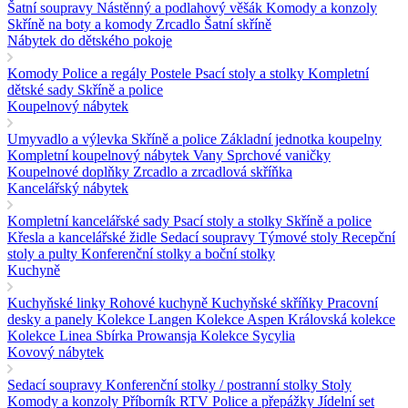
Šatní soupravy
Nástěnný a podlahový věšák
Komody a konzoly
Skříně na boty a komody
Zrcadlo
Šatní skříně
Nábytek do dětského pokoje
Komody
Police a regály
Postele
Psací stoly a stolky
Kompletní
dětské sady
Skříně a police
Koupelnový nábytek
Umyvadlo a výlevka
Skříně a police
Základní jednotka koupelny
Kompletní koupelnový nábytek
Vany
Sprchové vaničky
Koupelnové doplňky
Zrcadlo a zrcadlová skříňka
Kancelářský nábytek
Kompletní kancelářské sady
Psací stoly a stolky
Skříně a police
Křesla a kancelářské židle
Sedací soupravy
Týmové stoly
Recepční
stoly a pulty
Konferenční stolky a boční stolky
Kuchyně
Kuchyňské linky
Rohové kuchyně
Kuchyňské skříňky
Pracovní
desky a panely
Kolekce Langen
Kolekce Aspen
Královská kolekce
Kolekce Linea
Sbírka Prowansja
Kolekce Sycylia
Kovový nábytek
Sedací soupravy
Konferenční stolky / postranní stolky
Stoly
Komody a konzoly
Příborník RTV
Police a přepážky
Jídelní set