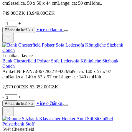
cmSessel:ca. 50 x 50 x 44 cmLänge: ca: 50 cmHöhe..
749.00CZK
13,949.00CZK
-
+
Více o článku
Přidat do košíku
Lehátka a lavice
Bank Chesterfield Polster Sofa Ledersofa Königliche Sitzbank
Couch
Artikel-Nr.EAN: 4067282219922Maße: ca. 140 x 57 x 97
cmBank:ca. 140 x 57 x 97 cmLänge: ca: 140 cmHöh..
2,979.00CZK
53,352.00CZK
-
+
Více o článku
Přidat do košíku
Svět Chesterfield