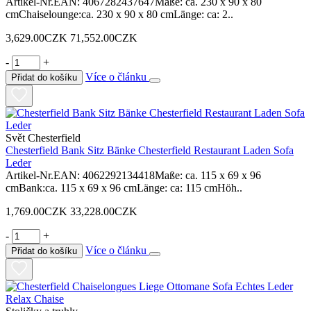
Artikel-Nr.EAN: 4067282437647Maße: ca. 230 x 90 x 80
cmChaiselounge:ca. 230 x 90 x 80 cmLänge: ca: 2..
3,629.00CZK
71,552.00CZK
-
+
Více o článku
Přidat do košíku
Svět Chesterfield
Chesterfield Bank Sitz Bänke Chesterfield Restaurant Laden Sofa
Leder
Artikel-Nr.EAN: 4062292134418Maße: ca. 115 x 69 x 96
cmBank:ca. 115 x 69 x 96 cmLänge: ca: 115 cmHöh..
1,769.00CZK
33,228.00CZK
-
+
Více o článku
Přidat do košíku