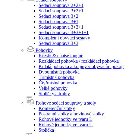
Sedací souprava 2+2+1
Sedací souprava 3+2+1
Sedací souprava 3+2
Sedací souprava 3+1
Sedací souprava 3+3+1
Sedací souprava 3+3+1+1
Kompletní obývací sestavy
Sedací souprava 3+3
Pohovky
Křeslo & chaise longue
Rozkládací pohovka / rozkládací pohovka
Kulatá pohovka a krajiny v obývacím pokoji
Dvoumístná pohovka
Třímístná pohovka
Čtyřmístná pohovka
Velké pohovky
Stoličky a truhly
Rohové sedací soupravy a stoly
Konferenční stolky
Postranní stolky a novinové stolky
Rohové jednotky ve tvaru L
Rohové jednotky ve tvaru U
Stolička