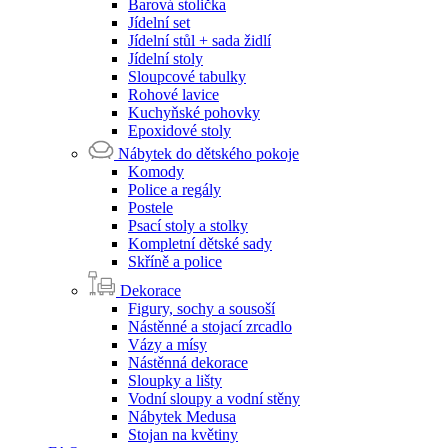
Barová stolička
Jídelní set
Jídelní stůl + sada židlí
Jídelní stoly
Sloupcové tabulky
Rohové lavice
Kuchyňské pohovky
Epoxidové stoly
Nábytek do dětského pokoje
Komody
Police a regály
Postele
Psací stoly a stolky
Kompletní dětské sady
Skříně a police
Dekorace
Figury, sochy a sousoší
Nástěnné a stojací zrcadlo
Vázy a mísy
Nástěnná dekorace
Sloupky a lišty
Vodní sloupy a vodní stěny
Nábytek Medusa
Stojan na květiny