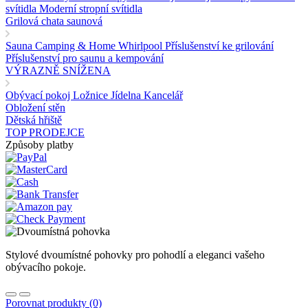
svítidla
Moderní stropní svítidla
Grilová chata saunová
Sauna
Camping & Home
Whirlpool
Příslušenství ke grilování
Příslušenství pro saunu a kempování
VÝRAZNĚ SNÍŽENA
Obývací pokoj
Ložnice
Jídelna
Kancelář
Obložení stěn
Dětská hřiště
TOP PRODEJCE
Způsoby platby
Stylové dvoumístné pohovky pro pohodlí a eleganci vašeho
obývacího pokoje.
Porovnat produkty (0)