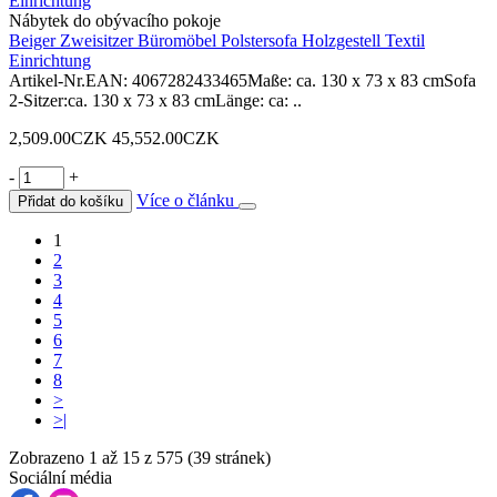
Nábytek do obývacího pokoje
Beiger Zweisitzer Büromöbel Polstersofa Holzgestell Textil
Einrichtung
Artikel-Nr.EAN: 4067282433465Maße: ca. 130 x 73 x 83 cmSofa
2-Sitzer:ca. 130 x 73 x 83 cmLänge: ca: ..
2,509.00CZK
45,552.00CZK
-
+
Více o článku
Přidat do košíku
1
2
3
4
5
6
7
8
>
>|
Zobrazeno 1 až 15 z 575 (39 stránek)
Sociální média