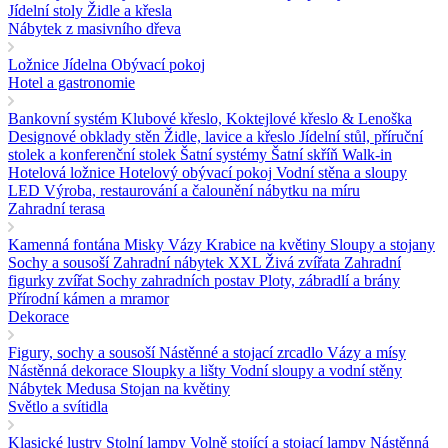
Jídelní stoly
Židle a křesla
Nábytek z masivního dřeva
Ložnice
Jídelna
Obývací pokoj
Hotel a gastronomie
Bankovní systém
Klubové křeslo, Koktejlové křeslo & Lenoška
Designové obklady stěn
Židle, lavice a křeslo
Jídelní stůl, příruční
stolek a konferenční stolek
Šatní systémy Šatní skříň Walk-in
Hotelová ložnice
Hotelový obývací pokoj
Vodní stěna a sloupy
LED
Výroba, restaurování a čalounění nábytku na míru
Zahradní terasa
Kamenná fontána
Misky Vázy Krabice na květiny
Sloupy a stojany
Sochy a sousoší
Zahradní nábytek
XXL Živá zvířata
Zahradní
figurky zvířat
Sochy zahradních postav
Ploty, zábradlí a brány
Přírodní kámen a mramor
Dekorace
Figury, sochy a sousoší
Nástěnné a stojací zrcadlo
Vázy a mísy
Nástěnná dekorace
Sloupky a lišty
Vodní sloupy a vodní stěny
Nábytek Medusa
Stojan na květiny
Světlo a svítidla
Klasické lustry
Stolní lampy
Volně stojící a stojací lampy
Nástěnná