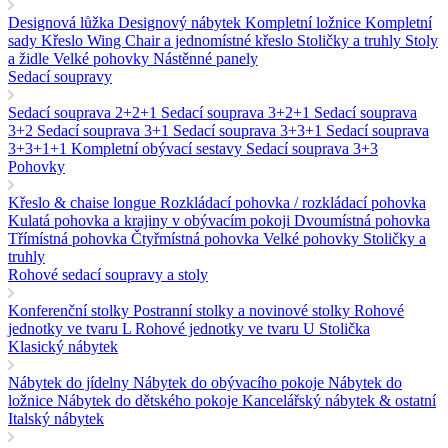
Designová lůžka
Designový nábytek
Kompletní ložnice
Kompletní
sady
Křeslo Wing Chair a jednomístné křeslo
Stoličky a truhly
Stoly
a židle
Velké pohovky
Nástěnné panely
Sedací soupravy
Sedací souprava 2+2+1
Sedací souprava 3+2+1
Sedací souprava
3+2
Sedací souprava 3+1
Sedací souprava 3+3+1
Sedací souprava
3+3+1+1
Kompletní obývací sestavy
Sedací souprava 3+3
Pohovky
Křeslo & chaise longue
Rozkládací pohovka / rozkládací pohovka
Kulatá pohovka a krajiny v obývacím pokoji
Dvoumístná pohovka
Třímístná pohovka
Čtyřmístná pohovka
Velké pohovky
Stoličky a
truhly
Rohové sedací soupravy a stoly
Konferenční stolky
Postranní stolky a novinové stolky
Rohové
jednotky ve tvaru L
Rohové jednotky ve tvaru U
Stolička
Klasický nábytek
Nábytek do jídelny
Nábytek do obývacího pokoje
Nábytek do
ložnice
Nábytek do dětského pokoje
Kancelářský nábytek & ostatní
Italský nábytek