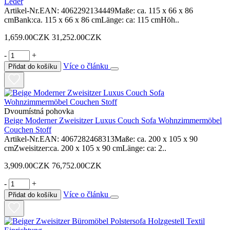
Leder
Artikel-Nr.EAN: 4062292134449Maße: ca. 115 x 66 x 86
cmBank:ca. 115 x 66 x 86 cmLänge: ca: 115 cmHöh..
1,659.00CZK
31,252.00CZK
-
+
Více o článku
Přidat do košíku
Dvoumístná pohovka
Beige Moderner Zweisitzer Luxus Couch Sofa Wohnzimmermöbel
Couchen Stoff
Artikel-Nr.EAN: 4067282468313Maße: ca. 200 x 105 x 90
cmZweisitzer:ca. 200 x 105 x 90 cmLänge: ca: 2..
3,909.00CZK
76,752.00CZK
-
+
Více o článku
Přidat do košíku