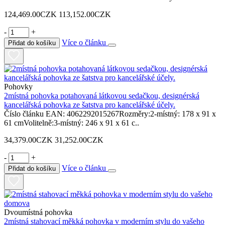
124,469.00CZK
113,152.00CZK
-
+
Více o článku
Přidat do košíku
Pohovky
2místná pohovka potahovaná látkovou sedačkou, designérská
kancelářská pohovka ze šatstva pro kancelářské účely.
Číslo článku EAN: 4062292015267Rozměry:2-místný: 178 x 91 x
61 cmVolitelně:3-místný: 246 x 91 x 61 c..
34,379.00CZK
31,252.00CZK
-
+
Více o článku
Přidat do košíku
Dvoumístná pohovka
2místná stahovací měkká pohovka v moderním stylu do vašeho