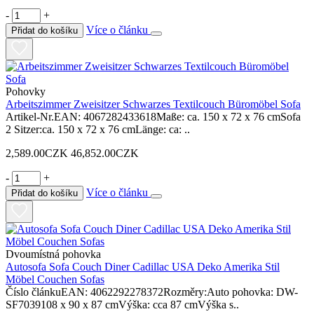
-
+
Více o článku
Přidat do košíku
Pohovky
Arbeitszimmer Zweisitzer Schwarzes Textilcouch Büromöbel Sofa
Artikel-Nr.EAN: 4067282433618Maße: ca. 150 x 72 x 76 cmSofa
2 Sitzer:ca. 150 x 72 x 76 cmLänge: ca: ..
2,589.00CZK
46,852.00CZK
-
+
Více o článku
Přidat do košíku
Dvoumístná pohovka
Autosofa Sofa Couch Diner Cadillac USA Deko Amerika Stil
Möbel Couchen Sofas
Číslo článkuEAN: 4062292278372Rozměry:Auto pohovka: DW-
SF7039108 x 90 x 87 cmVýška: cca 87 cmVýška s..