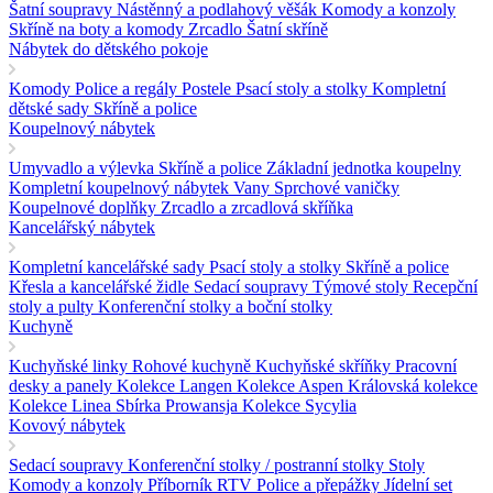
Šatní soupravy
Nástěnný a podlahový věšák
Komody a konzoly
Skříně na boty a komody
Zrcadlo
Šatní skříně
Nábytek do dětského pokoje
Komody
Police a regály
Postele
Psací stoly a stolky
Kompletní
dětské sady
Skříně a police
Koupelnový nábytek
Umyvadlo a výlevka
Skříně a police
Základní jednotka koupelny
Kompletní koupelnový nábytek
Vany
Sprchové vaničky
Koupelnové doplňky
Zrcadlo a zrcadlová skříňka
Kancelářský nábytek
Kompletní kancelářské sady
Psací stoly a stolky
Skříně a police
Křesla a kancelářské židle
Sedací soupravy
Týmové stoly
Recepční
stoly a pulty
Konferenční stolky a boční stolky
Kuchyně
Kuchyňské linky
Rohové kuchyně
Kuchyňské skříňky
Pracovní
desky a panely
Kolekce Langen
Kolekce Aspen
Královská kolekce
Kolekce Linea
Sbírka Prowansja
Kolekce Sycylia
Kovový nábytek
Sedací soupravy
Konferenční stolky / postranní stolky
Stoly
Komody a konzoly
Příborník RTV
Police a přepážky
Jídelní set