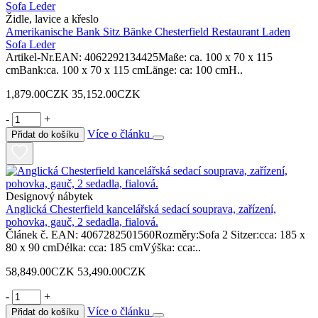
Židle, lavice a křeslo
Amerikanische Bank Sitz Bänke Chesterfield Restaurant Laden
Sofa Leder
Artikel-Nr.EAN: 4062292134425Maße: ca. 100 x 70 x 115
cmBank:ca. 100 x 70 x 115 cmLänge: ca: 100 cmH..
1,879.00CZK
35,152.00CZK
-
+
Více o článku
Přidat do košíku
Designový nábytek
Anglická Chesterfield kancelářská sedací souprava, zařízení,
pohovka, gauč, 2 sedadla, fialová.
Článek č. EAN: 4067282501560Rozměry:Sofa 2 Sitzer:cca: 185 x
80 x 90 cmDélka: cca: 185 cmVýška: cca:..
58,849.00CZK
53,490.00CZK
-
+
Více o článku
Přidat do košíku