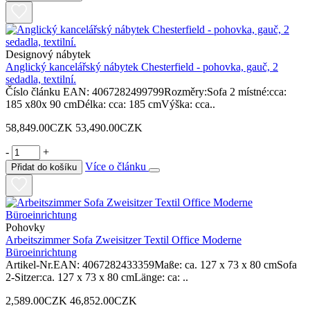
Designový nábytek
Anglický kancelářský nábytek Chesterfield - pohovka, gauč, 2
sedadla, textilní.
Číslo článku EAN: 4067282499799Rozměry:Sofa 2 místné:cca:
185 x80x 90 cmDélka: cca: 185 cmVýška: cca..
58,849.00CZK
53,490.00CZK
-
+
Více o článku
Přidat do košíku
Pohovky
Arbeitszimmer Sofa Zweisitzer Textil Office Moderne
Büroeinrichtung
Artikel-Nr.EAN: 4067282433359Maße: ca. 127 x 73 x 80 cmSofa
2-Sitzer:ca. 127 x 73 x 80 cmLänge: ca: ..
2,589.00CZK
46,852.00CZK