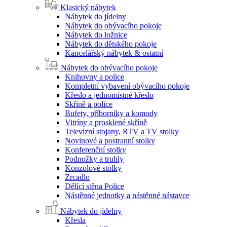
Klasický nábytek
Nábytek do jídelny
Nábytek do obývacího pokoje
Nábytek do ložnice
Nábytek do dětského pokoje
Kancelářský nábytek & ostatní
Nábytek do obývacího pokoje
Knihovny a police
Kompletní vybavení obývacího pokoje
Křeslo a jednomístné křeslo
Skříně a police
Bufety, příborníky a komody
Vitríny a prosklené skříně
Televizní stojany, RTV a TV stolky
Novinové a postranní stolky
Konferenční stolky
Podnožky a truhly
Konzolové stolky
Zrcadlo
Dělící stěna Police
Nástěnné jednotky a nástěnné nástavce
Nábytek do jídelny
Křesla