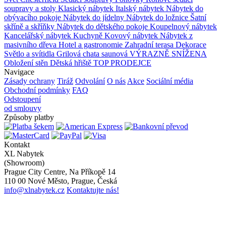
soupravy a stoly
Klasický nábytek
Italský nábytek
Nábytek do
obývacího pokoje
Nábytek do jídelny
Nábytek do ložnice
Šatní
skříně a skříňky
Nábytek do dětského pokoje
Koupelnový nábytek
Kancelářský nábytek
Kuchyně
Kovový nábytek
Nábytek z
masivního dřeva
Hotel a gastronomie
Zahradní terasa
Dekorace
Světlo a svítidla
Grilová chata saunová
VÝRAZNĚ SNÍŽENA
Obložení stěn
Dětská hřiště
TOP PRODEJCE
Navigace
Zásady ochrany
Tiráž
Odvolání
O nás
Akce
Sociální média
Obchodní podmínky
FAQ
Odstoupení
od smlouvy
Způsoby platby
Kontakt
XL Nabytek
(Showroom)
Prague City Centre, Na Příkopě 14
110 00 Nové Město, Prague, Česká
info@xlnabytek.cz
Kontaktujte nás!