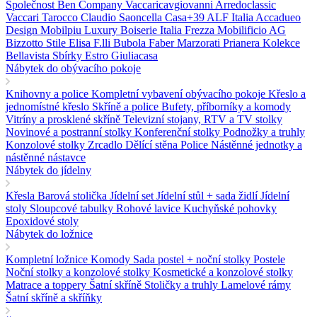
Společnost Ben Company
Vaccaricavgiovanni
Arredoclassic
Vaccari Tarocco
Claudio Saoncella
Casa+39
ALF Italia
Accadueo
Design
Mobilpiu Luxury
Boiserie Italia
Frezza
Mobilificio AG
Bizzotto
Stile Elisa
F.lli Bubola
Faber
Marzorati
Prianera
Kolekce
Bellavista
Sbírky Estro
Giuliacasa
Nábytek do obývacího pokoje
Knihovny a police
Kompletní vybavení obývacího pokoje
Křeslo a
jednomístné křeslo
Skříně a police
Bufety, příborníky a komody
Vitríny a prosklené skříně
Televizní stojany, RTV a TV stolky
Novinové a postranní stolky
Konferenční stolky
Podnožky a truhly
Konzolové stolky
Zrcadlo
Dělící stěna Police
Nástěnné jednotky a
nástěnné nástavce
Nábytek do jídelny
Křesla
Barová stolička
Jídelní set
Jídelní stůl + sada židlí
Jídelní
stoly
Sloupcové tabulky
Rohové lavice
Kuchyňské pohovky
Epoxidové stoly
Nábytek do ložnice
Kompletní ložnice
Komody
Sada postel + noční stolky
Postele
Noční stolky a konzolové stolky
Kosmetické a konzolové stolky
Matrace a toppery
Šatní skříně
Stoličky a truhly
Lamelové rámy
Šatní skříně a skříňky