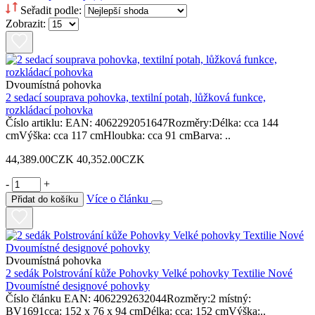
Seřadit podle:
Zobrazit:
Dvoumístná pohovka
2 sedací souprava pohovka, textilní potah, lůžková funkce,
rozkládací pohovka
Číslo artiklu: EAN: 4062292051647Rozměry:Délka: cca 144
cmVýška: cca 117 cmHloubka: cca 91 cmBarva: ..
44,389.00CZK
40,352.00CZK
-
+
Více o článku
Přidat do košíku
Dvoumístná pohovka
2 sedák Polstrování kůže Pohovky Velké pohovky Textilie Nové
Dvoumístné designové pohovky
Číslo článku EAN: 4062292632044Rozměry:2 místný:
BV1691cca: 152 x 76 x 94 cmDélka: cca: 152 cmVýška:..