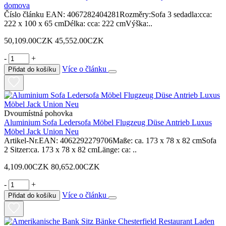
domova
Číslo článku EAN: 4067282404281Rozměry:Sofa 3 sedadla:cca:
222 x 100 x 65 cmDélka: cca: 222 cmVýška:..
50,109.00CZK
45,552.00CZK
-
+
Více o článku
Přidat do košíku
Dvoumístná pohovka
Aluminium Sofa Ledersofa Möbel Flugzeug Düse Antrieb Luxus
Möbel Jack Union Neu
Artikel-Nr.EAN: 4062292279706Maße: ca. 173 x 78 x 82 cmSofa
2 Sitzer:ca. 173 x 78 x 82 cmLänge: ca: ..
4,109.00CZK
80,652.00CZK
-
+
Více o článku
Přidat do košíku