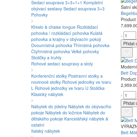
Sedací souprava 3+3+1+1
Kompletní
Šatní sk
obývací sestavy
Sedací souprava 3+3
Begehba
Pohovky
Product
7,699.0
Křeslo & chaise longue
Rozkládací
pohovka / rozkládací pohovka
Kulatá
-
pohovka a krajiny v obývacím pokoji
Přidat 
Dvoumístná pohovka
Třímístná pohovka
Čtyřmístná pohovka
Velké pohovky
Stoličky a truhly
Rohové sedací soupravy a stoly
Moderní
Bett Do
Konferenční stolky
Postranní stolky a
Product 
novinové stolky
Rohové jednotky ve tvaru
2,959.0
L
Rohové jednotky ve tvaru U
Stolička
Klasický nábytek
-
Přidat 
Nábytek do jídelny
Nábytek do obývacího
pokoje
Nábytek do ložnice
Nábytek do
dětského pokoje
Kancelářský nábytek &
ostatní
VÝRAZN
Italský nábytek
Bett Mö