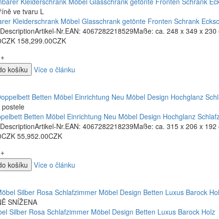
říně ve tvaru L
rer Kleiderschrank Möbel Glasschrank getönte Fronten Schrank Ecks
 DescriptionArtikel-Nr.EAN: 4067282218529Maße: ca. 248 x 349 x 230 
0CZK
158,299.00CZK
+
do košíku
Více o článku
 postele
ppelbett Betten Möbel Einrichtung Neu Möbel Design Hochglanz Schla
DescriptionArtikel-Nr.EAN: 4067282218239Maße: ca. 315 x 206 x 192 c
0CZK
55,952.00CZK
+
do košíku
Více o článku
Ě SNÍŽENA
bel Silber Rosa Schlafzimmer Möbel Design Betten Luxus Barock Holz