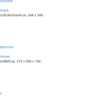
chrank
cmEckschrank:ca. 248 x 349..
fzimmer
mBett:ca. 315 x 206 x 192..