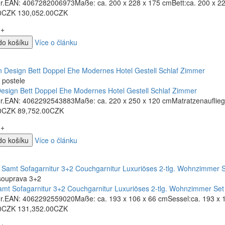
-Nr.EAN: 4067282006973Maße: ca. 200 x 228 x 175 cmBett:ca. 200 x 22
0CZK
130,052.00CZK
+
do košíku
Více o článku
 postele
Design Bett Doppel Ehe Modernes Hotel Gestell Schlaf Zimmer
-Nr.EAN: 4062292543883Maße: ca. 220 x 250 x 120 cmMatratzenaufliege
0CZK
89,752.00CZK
+
do košíku
Více o článku
souprava 3+2
amt Sofagarnitur 3+2 Couchgarnitur Luxuriöses 2-tlg. Wohnzimmer Set
-Nr.EAN: 4062292559020Maße: ca. 193 x 106 x 66 cmSessel:ca. 193 x 1
0CZK
131,352.00CZK