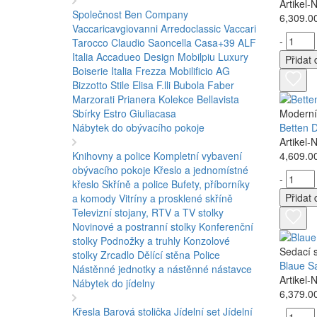
Artikel
Společnost Ben Company
6,309.0
Vaccaricavgiovanni
Arredoclassic
Vaccari
-
Tarocco
Claudio Saoncella
Casa+39
ALF
Italia
Accadueo Design
Mobilpiu Luxury
Přidat 
Boiserie Italia
Frezza
Mobilificio AG
Bizzotto
Stile Elisa
F.lli Bubola
Faber
Marzorati
Prianera
Kolekce Bellavista
Sbírky Estro
Giuliacasa
Moderní
Nábytek do obývacího pokoje
Betten 
Artikel
Knihovny a police
Kompletní vybavení
4,609.0
obývacího pokoje
Křeslo a jednomístné
-
křeslo
Skříně a police
Bufety, příborníky
Přidat 
a komody
Vitríny a prosklené skříně
Televizní stojany, RTV a TV stolky
Novinové a postranní stolky
Konferenční
stolky
Podnožky a truhly
Konzolové
Sedací 
stolky
Zrcadlo
Dělící stěna Police
Blaue S
Nástěnné jednotky a nástěnné nástavce
Artikel
Nábytek do jídelny
6,379.0
Křesla
Barová stolička
Jídelní set
Jídelní