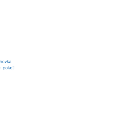
ohovka
m pokoji