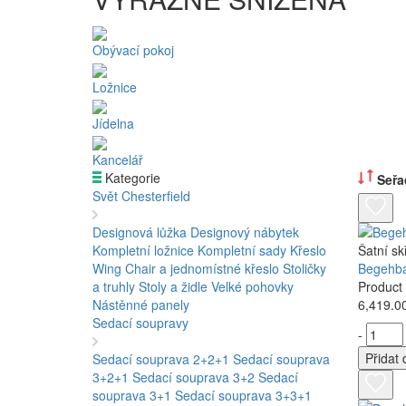
Obývací pokoj
Ložnice
Jídelna
Kancelář
Kategorie
Seřad
Svět Chesterfield
Designová lůžka
Designový nábytek
Kompletní ložnice
Kompletní sady
Křeslo
Šatní sk
Wing Chair a jednomístné křeslo
Stoličky
Begehba
a truhly
Stoly a židle
Velké pohovky
Product
Nástěnné panely
6,419.0
Sedací soupravy
-
Přidat 
Sedací souprava 2+2+1
Sedací souprava
3+2+1
Sedací souprava 3+2
Sedací
souprava 3+1
Sedací souprava 3+3+1