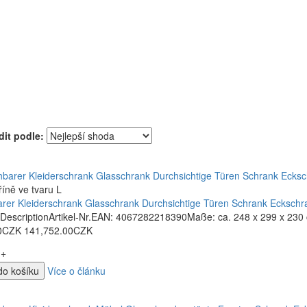
it podle:
říně ve tvaru L
rer Kleiderschrank Glasschrank Durchsichtige Türen Schrank Ecksch
 DescriptionArtikel-Nr.EAN: 4067282218390Maße: ca. 248 x 299 x 230 
0CZK
141,752.00CZK
+
do košíku
Více o článku