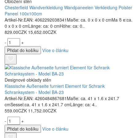
Obložení stěn
Chesterfield Wandverkleidung Wandpaneelen Verkleidung Polster
Paneel 100x100cm
Artikel-Nr.EAN: 4062292038341Maße: ca. 0 x 0 x 0 cmMa ß e:ca.
0 x 0 x 0 cmLänge: ca: 0 cmHöhe: ca: 0..
829.00CZK
15,652.00CZK
-
+
Přidat do košíku
Více o článku
Designové obklady stěn
Klassische Außenseite furniert Element für Schrank
Schranksystem - Model BA-23
Artikel-Nr.EAN: 4260484867681Maße: ca. 41 x 1.6 x 241.7
cmSessel:ca. 41 x 1.6 x 241.7 cmLänge: ca: 4..
559.00CZK
11,752.00CZK
-
+
Přidat do košíku
Více o článku