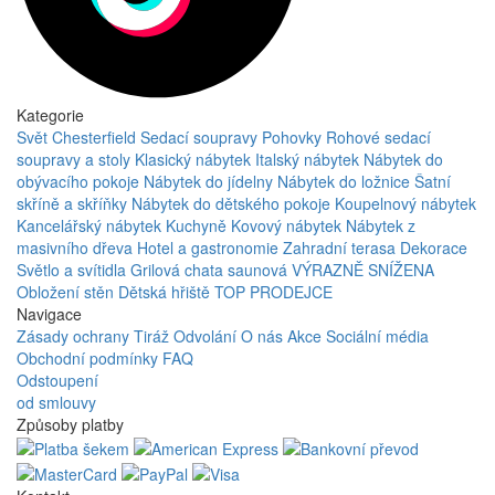
Kategorie
Svět Chesterfield
Sedací soupravy
Pohovky
Rohové sedací
soupravy a stoly
Klasický nábytek
Italský nábytek
Nábytek do
obývacího pokoje
Nábytek do jídelny
Nábytek do ložnice
Šatní
skříně a skříňky
Nábytek do dětského pokoje
Koupelnový nábytek
Kancelářský nábytek
Kuchyně
Kovový nábytek
Nábytek z
masivního dřeva
Hotel a gastronomie
Zahradní terasa
Dekorace
Světlo a svítidla
Grilová chata saunová
VÝRAZNĚ SNÍŽENA
Obložení stěn
Dětská hřiště
TOP PRODEJCE
Navigace
Zásady ochrany
Tiráž
Odvolání
O nás
Akce
Sociální média
Obchodní podmínky
FAQ
Odstoupení
od smlouvy
Způsoby platby