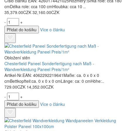
Číslo článku EAN: 4260174421025Rozměry:Šířka role: cca 180
cmDélka role: cca 100 cmHloubka: cca 10 ..
35,379.00CZK
32,160.00CZK
-
+
Přidat do košíku
Více o článku
Obložení stěn
Chesterfield Paneel Sonderfertigung nach Maß -
Wandverkleidung Paneel Preis/1m²
Artikel-Nr.EAN: 4062292219641Maße: ca. 0 x 0 x 0
cmBettkopfteil:ca. 0 x 0 x 0 cmLänge: ca: 0 cmHöhe:..
729.00CZK
14,352.00CZK
-
+
Přidat do košíku
Více o článku