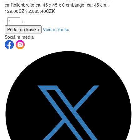
cmRollenbreite:ca. 45 x 45 x 0 cmLänge: ca: 45 cm..
129.00CZK
2,883.40CZK
-
+
Přidat do košíku
Více o článku
Sociální média