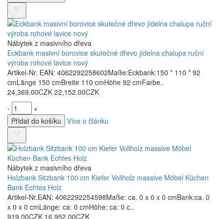
Nábytek z masivního dřeva
Eckbank masivní borovice skutečné dřevo jídelna chalupa ruční
výroba rohové lavice nový
Artikel-Nr. EAN: 4062292258602Maße:Eckbank:150 * 110 * 92
cmLänge 150 cmBreite 110 cmHöhe 92 cmFarbe..
24,369.00CZK
22,152.00CZK
-
+
Přidat do košíku
Více o článku
Nábytek z masivního dřeva
Holzbank Sitzbank 100 cm Kiefer Vollholz massive Möbel Küchen
Bank Echtes Holz
Artikel-Nr.EAN: 4062292254598Maße: ca. 0 x 0 x 0 cmBank:ca. 0
x 0 x 0 cmLänge: ca: 0 cmHöhe: ca: 0 c..
919.00CZK
16,952.00CZK