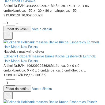
Handarbeit Eckbänke
Artikel-Nr.EAN: 4062292258671Maße: ca. 150 x 120 x 86
cmEckbank:ca. 150 x 120 x 86 cmLänge: ca: 150 ..
919.00CZK
16,952.00CZK
-
+
Přidat do košíku
Více o článku
Nábytek z masivního dřeva
Eckbank Holzbank massive Bänke Küche Essbereich Echtholz
Holz Möbel Neu Ecksitz
Artikel-Nr.EAN: 4062292258626Maße: ca. 0 x 0 x 0
cmEckbank:ca. 0 x 0 x 0 cmLänge: ca: 0 cmHöhe: ca: ..
1,289.00CZK
22,152.00CZK
-
+
Přidat do košíku
Více o článku