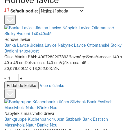
Seřadit podle:
Rohové lavice
Banka Lavice Jídelna Lavice Nábytek Lavice Ottomanské Stolky
Bydlení 140x40x45
Číslo článku EAN: 4067282267893Rozměry:Sedačka:cca: 140 x
40 x 45 cmDélka: cca: 140 cmVýška: cca: 45..
20,079.00CZK
18,252.00CZK
-
+
Přidat do košíku
Více o článku
Nábytek z masivního dřeva
Bankgruppe Küchenbank 100cm Sitzbank Bank Esstisch
Massivholz Natur Bänke Neu