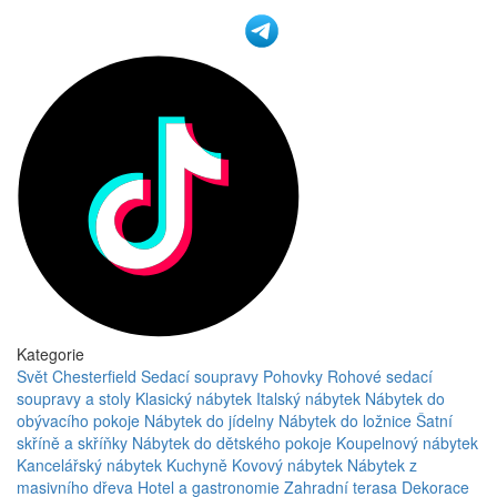
Kategorie
Svět Chesterfield
Sedací soupravy
Pohovky
Rohové sedací
soupravy a stoly
Klasický nábytek
Italský nábytek
Nábytek do
obývacího pokoje
Nábytek do jídelny
Nábytek do ložnice
Šatní
skříně a skříňky
Nábytek do dětského pokoje
Koupelnový nábytek
Kancelářský nábytek
Kuchyně
Kovový nábytek
Nábytek z
masivního dřeva
Hotel a gastronomie
Zahradní terasa
Dekorace