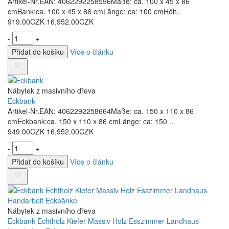
Artikel-Nr.EAN: 4062292258596Maße: ca. 100 x 45 x 86
cmBank:ca. 100 x 45 x 86 cmLänge: ca: 100 cmHöh..
919.00CZK
16,952.00CZK
-
+
Přidat do košíku
Více o článku
Nábytek z masivního dřeva
Eckbank
Artikel-Nr.EAN: 4062292258664Maße: ca. 150 x 110 x 86
cmEckbank:ca. 150 x 110 x 86 cmLänge: ca: 150 ..
949.00CZK
16,952.00CZK
-
+
Přidat do košíku
Více o článku
Nábytek z masivního dřeva
Eckbank Echtholz Kiefer Massiv Holz Esszimmer Landhaus