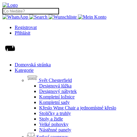
Registrovat
Přihlásit
Domovská stránka
Kategorie
Svět Chesterfield
Designová lůžka
Designový nábytek
Kompletní ložnice
Kompletní sady
Křeslo Wing Chair a jednomístné křeslo
Stoličky a truhly
Stoly a židle
Velké pohovky
Nástěnné panely
Sedací soupravy