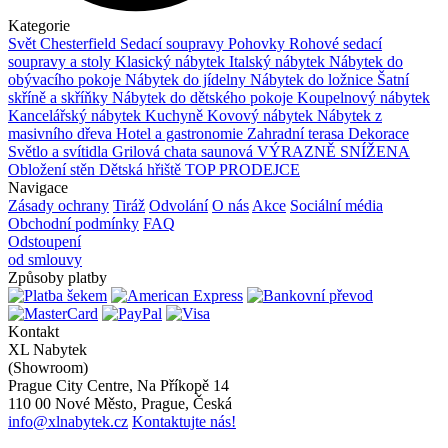
Kategorie
Svět Chesterfield
Sedací soupravy
Pohovky
Rohové sedací
soupravy a stoly
Klasický nábytek
Italský nábytek
Nábytek do
obývacího pokoje
Nábytek do jídelny
Nábytek do ložnice
Šatní
skříně a skříňky
Nábytek do dětského pokoje
Koupelnový nábytek
Kancelářský nábytek
Kuchyně
Kovový nábytek
Nábytek z
masivního dřeva
Hotel a gastronomie
Zahradní terasa
Dekorace
Světlo a svítidla
Grilová chata saunová
VÝRAZNĚ SNÍŽENA
Obložení stěn
Dětská hřiště
TOP PRODEJCE
Navigace
Zásady ochrany
Tiráž
Odvolání
O nás
Akce
Sociální média
Obchodní podmínky
FAQ
Odstoupení
od smlouvy
Způsoby platby
Kontakt
XL Nabytek
(Showroom)
Prague City Centre, Na Příkopě 14
110 00 Nové Město, Prague, Česká
info@xlnabytek.cz
Kontaktujte nás!