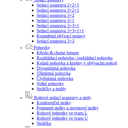
Sedací souprava 2+2+1
Sedací souprava 3+2+1
Sedací souprava 3+2
Sedací souprava 3+1
Sedací souprava 3+3+1
Sedací souprava 3+3+1+1
Kompletní obývací sestavy
Sedací souprava 3+3
Pohovky
Křeslo & chaise longue
Rozkládací pohovka / rozkládací pohovka
Kulatá pohovka a krajiny v obývacím pokoji
Dvoumístná pohovka
Třímístná pohovka
Čtyřmístná pohovka
Velké pohovky
Stoličky a truhly
Rohové sedací soupravy a stoly
Konferenční stolky
Postranní stolky a novinové stolky
Rohové jednotky ve tvaru L
Rohové jednotky ve tvaru U
Stolička