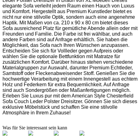
Leder Polster Dreisitzer in Braun von XL Moebel! Dieses
elegante Sofa verleiht jedem Raum einen Hauch von Luxus
und Komfort. Hergestellt aus Premium Kunstleder bietet es
nicht nur eine stilvolle Optik, sondern auch eine angenehme
Haptik. Mit Maßen von ca. 210 x 90 x 80 cm bietet dieses
Sofa ausreichend Platz für gemütliche Abende allein oder mit
Freunden und Familie. Die Farbe ist frei wählbar, und auch
andere Farben sind auf Anfrage erhältlich. Sie haben die
Möglichkeit, das Sofa nach Ihren Wünschen anzupassen.
Entscheiden Sie sich für Vollleder gegen Aufpreis oder
wählen Sie die optionale Bettfunktion mit Matratze für
zusätzlichen Komfort. Darüber hinaus stehen verschiedene
Materialgruppen zur Auswahl, darunter Premium Echtleder,
Samtstoff oder Fleckenabweisender Stoff. Genießen Sie die
hochwertige Verarbeitung mit einem Innengestell aus echtem
Holz und Federkern für extra Bequemlichkeit. Auf Anfrage
sind auch Sondergrößen oder Maßanfertigungen möglich.
Erleben Sie Luxus pur mit dem American Style Chesterfield
Sofa Couch Leder Polster Dreisitzer. Gönnen Sie sich dieses
exklusive Möbelstück und schaffen Sie eine stilvolle
Atmosphäre in Ihrem Zuhause!
Was für Sie interessant sein kann