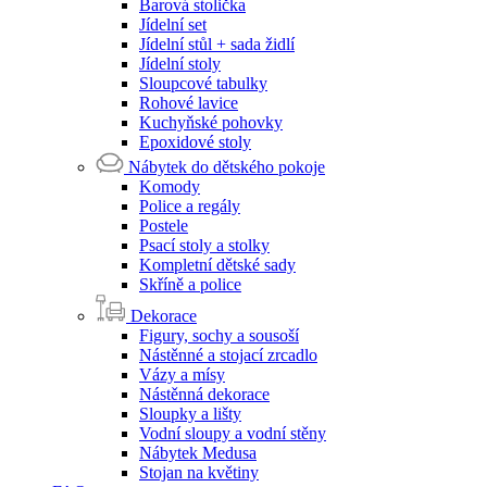
Barová stolička
Jídelní set
Jídelní stůl + sada židlí
Jídelní stoly
Sloupcové tabulky
Rohové lavice
Kuchyňské pohovky
Epoxidové stoly
Nábytek do dětského pokoje
Komody
Police a regály
Postele
Psací stoly a stolky
Kompletní dětské sady
Skříně a police
Dekorace
Figury, sochy a sousoší
Nástěnné a stojací zrcadlo
Vázy a mísy
Nástěnná dekorace
Sloupky a lišty
Vodní sloupy a vodní stěny
Nábytek Medusa
Stojan na květiny