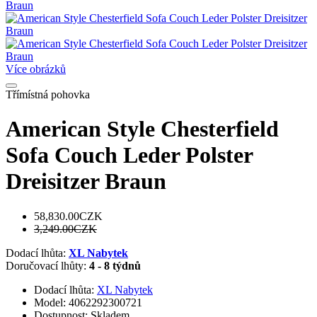
Více obrázků
Třímístná pohovka
American Style Chesterfield
Sofa Couch Leder Polster
Dreisitzer Braun
58,830.00CZK
3,249.00CZK
Dodací lhůta:
XL Nabytek
Doručovací lhůty:
4 - 8 týdnů
Dodací lhůta:
XL Nabytek
Model: 4062292300721
Dostupnost: Skladem