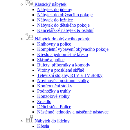
Klasický nábytek
Nábytek do jídelny
Nábytek do obývacího pokoje
Nábytek do ložnice
Nábytek do dětského pokoje
Kancelářský nábytek & ostatní
Nábytek do obývacího pokoje
Knihovny a police
Kompletní vybavení obývacího pokoje
Křeslo a jednomístné křeslo
Skříně a police
Bufety, příborníky a komody
Vitríny a prosklené skříně
Televizní stojany, RTV a TV stolky
Novinové a postranní stolky
Konferenční stolky
Podnožky a truhly
Konzolové stolky
Zrcadlo
Dělící stěna Police
Nástěnné jednotky a nástěnné nástavce
Nábytek do jídelny
Křesla