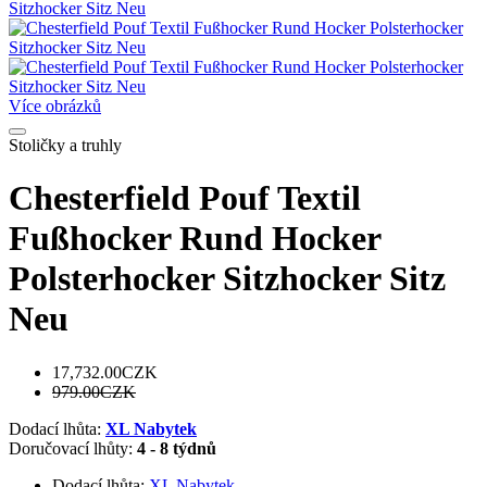
Více obrázků
Stoličky a truhly
Chesterfield Pouf Textil
Fußhocker Rund Hocker
Polsterhocker Sitzhocker Sitz
Neu
17,732.00CZK
979.00CZK
Dodací lhůta:
XL Nabytek
Doručovací lhůty:
4 - 8 týdnů
Dodací lhůta:
XL Nabytek