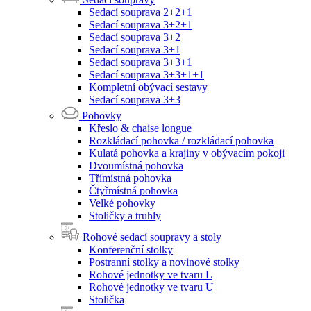
Sedací souprava 2+2+1
Sedací souprava 3+2+1
Sedací souprava 3+2
Sedací souprava 3+1
Sedací souprava 3+3+1
Sedací souprava 3+3+1+1
Kompletní obývací sestavy
Sedací souprava 3+3
Pohovky
Křeslo & chaise longue
Rozkládací pohovka / rozkládací pohovka
Kulatá pohovka a krajiny v obývacím pokoji
Dvoumístná pohovka
Třímístná pohovka
Čtyřmístná pohovka
Velké pohovky
Stoličky a truhly
Rohové sedací soupravy a stoly
Konferenční stolky
Postranní stolky a novinové stolky
Rohové jednotky ve tvaru L
Rohové jednotky ve tvaru U
Stolička