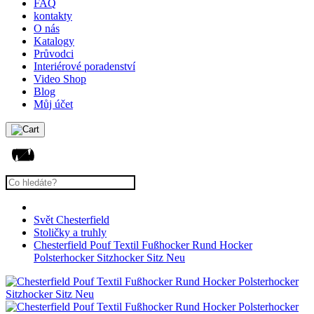
FAQ
kontakty
O nás
Katalogy
Průvodci
Interiérové poradenství
Video Shop
Blog
Můj účet
Svět Chesterfield
Stoličky a truhly
Chesterfield Pouf Textil Fußhocker Rund Hocker
Polsterhocker Sitzhocker Sitz Neu