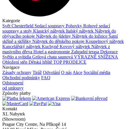
Kategorie
Svět Chesterfield
Sedací soupravy
Pohovky
Rohové sedací
soupravy a stoly
Klasický nábytek
Italský nábytek
Nábytek do
obývacího pokoje
Nábytek do jídelny
Nábytek do ložnice
Šatní
skříně a skříňky
Nábytek do dětského pokoje
Koupelnový nábytek
Kancelářský nábytek
Kuchyně
Kovový nábytek
Nábytek z
masivního dřeva
Hotel a gastronomie
Zahradní terasa
Dekorace
Světlo a svítidla
Grilová chata saunová
VÝRAZNĚ SNÍŽENA
Obložení stěn
Dětská hřiště
TOP PRODEJCE
Navigace
Zásady ochrany
Tiráž
Odvolání
O nás
Akce
Sociální média
Obchodní podmínky
FAQ
Odstoupení
od smlouvy
Způsoby platby
Kontakt
XL Nabytek
(Showroom)
Prague City Centre, Na Příkopě 14