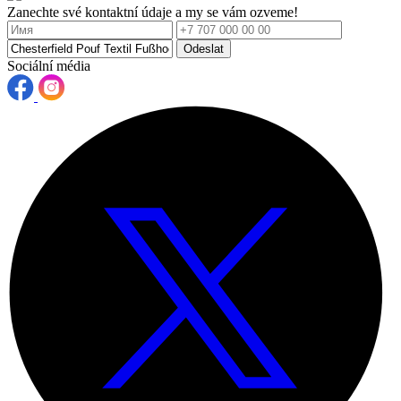
Zanechte své kontaktní údaje a my se vám ozveme!
Odeslat
Sociální média