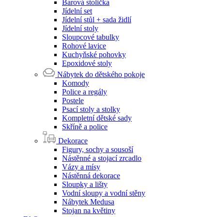
Barová stolička
Jídelní set
Jídelní stůl + sada židlí
Jídelní stoly
Sloupcové tabulky
Rohové lavice
Kuchyňské pohovky
Epoxidové stoly
Nábytek do dětského pokoje
Komody
Police a regály
Postele
Psací stoly a stolky
Kompletní dětské sady
Skříně a police
Dekorace
Figury, sochy a sousoší
Nástěnné a stojací zrcadlo
Vázy a mísy
Nástěnná dekorace
Sloupky a lišty
Vodní sloupy a vodní stěny
Nábytek Medusa
Stojan na květiny