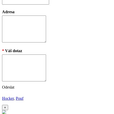
Adresa
*
Váš dotaz
Odeslat
Hocker
,
Pouf
×