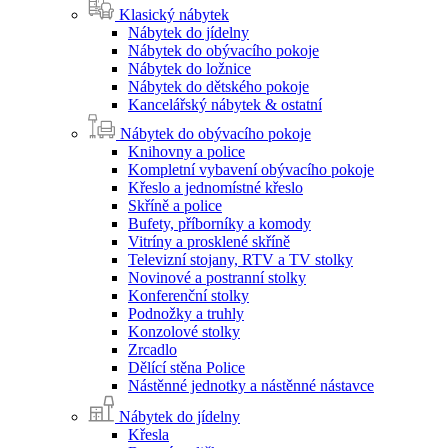
Klasický nábytek
Nábytek do jídelny
Nábytek do obývacího pokoje
Nábytek do ložnice
Nábytek do dětského pokoje
Kancelářský nábytek & ostatní
Nábytek do obývacího pokoje
Knihovny a police
Kompletní vybavení obývacího pokoje
Křeslo a jednomístné křeslo
Skříně a police
Bufety, příborníky a komody
Vitríny a prosklené skříně
Televizní stojany, RTV a TV stolky
Novinové a postranní stolky
Konferenční stolky
Podnožky a truhly
Konzolové stolky
Zrcadlo
Dělící stěna Police
Nástěnné jednotky a nástěnné nástavce
Nábytek do jídelny
Křesla