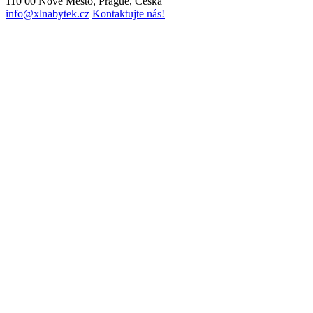
110 00 Nové Město, Prague, Česká
info@xlnabytek.cz
Kontaktujte nás!