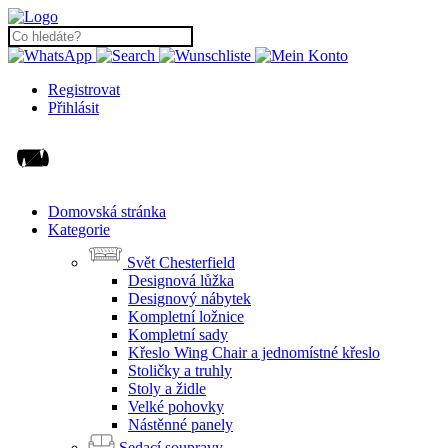
Registrovat
Přihlásit
Domovská stránka
Kategorie
Svět Chesterfield
Designová lůžka
Designový nábytek
Kompletní ložnice
Kompletní sady
Křeslo Wing Chair a jednomístné křeslo
Stoličky a truhly
Stoly a židle
Velké pohovky
Nástěnné panely
Sedací soupravy